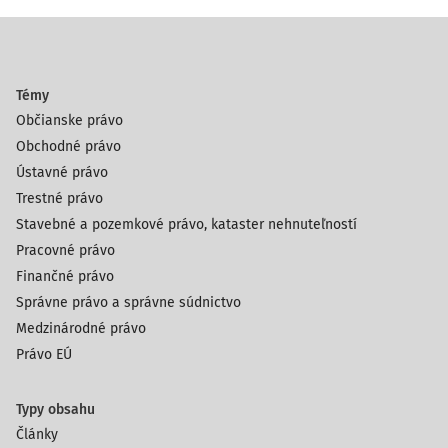
spáchania prečinu poškodzovania veriteľa, pričom v
odvolacom konaní namietala, že pohľadávka veriteľa je
evidentne premlčaná podľa občianskoprávnych predpisov,
Témy
pretože veriteľ neurobil žiadne právne kroky na jej
Občianske právo
uplatnenie na súde. Podľa názoru obžalovanej malo práve
Obchodné právo
premlčanie pohľadávky spôsobiť stav, že veriteľ použil
trestnoprávne normy na vyvodenie zodpovednosti voči
Ústavné právo
obžalovanej, pretože iné právne inštitúty už nemal k
Trestné právo
dispozícii.
Stavebné a pozemkové právo, kataster nehnuteľností
Pracovné právo
Krajský súd v Bratislave skonštatoval, že podstatou
Finančné právo
možnosti uspokojenia pohľadávky veriteľa v zmysle znaku
Správne právo a správne súdnictvo
individuálneho ob
Medzinárodné právo
Právo EÚ
Typy obsahu
Články