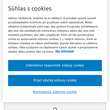
ZNAKOV SKUTKOVEJ PODSTATY TRESTNÉHO ČINU
POŠKODZOVANIA VERITELA
Súhlas s cookies
Úpadkové trestné činy, najmä trestné činy, ktoré sú
Vážený návštevník, snažíme sa zo všetkých síl prinášať vysokú úroveň
používateľského komfortu pri používaní našich webstránok. Medzi
páchané zo strany dlžníka s cieľom (úmyslom) poškodiť
základné predpoklady patrí napr. aby správne fungovalo vyhľadávanie,
majetkové práva veriteľa, a to skutočným alebo
aby sme vás neobťažovali nevhodnou reklamou alebo aby sme mali
1)
predstieraným zmenšovaním svojho majetku
, vyvolávajú
dostatok podnetov, ako web vylepšovať. Preto od Vás potrebujeme
súhlas so spracovaním súborov cookies, t. j. malých súborov, ktoré sa
v aplikačnej praxi orgánov činných v trestnom konaní, či
dočasne ukladajú vo vašom prehliadači. Vopred ďakujeme za udelenie
súdov pomerne časté aplikačné problémy pri výklade
súhlasu. Dáta využijeme na zlepšovanie našich služieb a prispôsobenie
obsahu webu priamo Vám na mieru.
Viac informácií
formálnych znakov základnej skutkovej podstaty trestného
činu poškodzovania veriteľa podľa § 239 ods. 1 TZ. Účelom
Odmietnut nepovinné súbory cookie
tohto príspevku je v stručnosti poukázať na niektoré z nich
a načrtnúť aj ich možné riešenia.
Prijať všetky súbory cookie
Námietka premlčania pohľadávky veriteľa a
možnosti spáchania trestného činu poškodzovania
Nastavenia súborov cookie
Máte predplatné?
Prihláste sa
veriteľa
Pomerne častým aplikačným problémom, ktorý dosiaľ