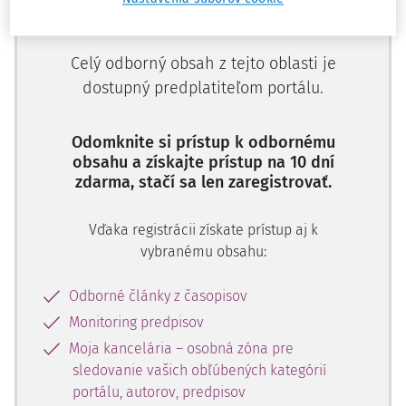
(clausula rebus sic stantibus) and the potential option for
supplementation of the contract. In the conclusion, the
Celý odborný obsah z tejto oblasti je
author of the article pays attention to public law
interventions into the content of the obligation. These
dostupný predplatiteľom portálu.
interventions are numerous and massive. For example, in
view of the limited scope of the article, the issue of the
Odomknite si prístup k odbornému
price of performance is chosen – first the question of its
obsahu a získajte prístup na 10 dní
private law regulation in the Civil Code, then in public law
zdarma, stačí sa len zaregistrovať.
statutes. It is obvious that the boundary between public
law and private law regulation is not sharp. Public law
Vďaka registrácii získate prístup aj k
obligations become part of the obligation and affect not
vybranému obsahu:
only the relationship with the authority, but also the
relationship with the other contracting party.
Odborné články z časopisov
Key words:
contractual relation, determination,
Monitoring predpisov
obligation’s content, privat law, administratif law, sale
Moja kancelária – osobná zóna pre
price
sledovanie vašich obľúbených kategórií
portálu, autorov, predpisov