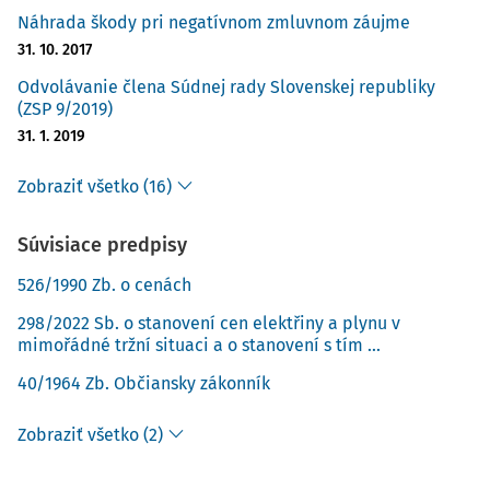
působit stejně jako donucující norma. Intervence mohou
Náhrada škody pri negatívnom zmluvnom záujme
být přechodné nebo trvalé a nejrůzněji podmíněné a
31. 10. 2017
sankcionované.
Odvolávanie člena Súdnej rady Slovenskej republiky
Jenom s vědomím, že jde o abstrakci a zjednodušení,
(ZSP 9/2019)
můžeme tedy mluvit o autonomii vůle a rovnosti stran
31. 1. 2019
ovládající smluvní právo. Snaha o přesnost a vypovídací
hodnotu našich tvrzení podtrhuje nezbytnost rozlišování
Zobraziť všetko (16)
mezi obsahem smlouvy jako právního jednání a obsahem
smlouvou založeného závazkového vztahu mezi stranami.
Súvisiace predpisy
Smlouva je právní jednání jasně určeného obsahu
526/1990 Zb. o cenách
zachyceného k okamžiku dosažení konsenzu, zatímco
závazkový vztah k okamžiku účinnosti smlouvy vzniká s
298/2022 Sb. o stanovení cen elektřiny a plynu v
mimořádné tržní situaci a o stanovení s tím ...
určitým obsahem, ale po nějakou dobu trvá a jeho obsah
se pravděpodobně bude měnit až k zániku splněním nebo
40/1964 Zb. Občiansky zákonník
jinou právní skutečností. Tomu zhruba odpovídá rozlišení
genetického a funkcionálního synallagmatu, jak je popsal
Zobraziť všetko (2)
1)
J. Sedláček
.