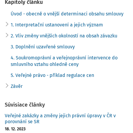
smluvní strany musely být mechanicky a skutečně ve
Kapitoly článku
všech aspektech rovné. Převaha jedné či druhé strany ústí
Úvod - obecně o vnější determinaci obsahu smlouvy
v ovlivnění vůle druhé strany. Není to ale jenom ochrana
slabší smluvní strany, která vede k zákonodárným
1. Interpretační ustanovení a jejich význam
intervencím do smlouvy. Motivace k nim může spočívat i v
2. Vliv změny vnějších okolností na obsah závazku
jiných veřejných zájmech - ochraně zdraví, životního
prostředí, požadavcích na bezpečnost (např. stavby) nebo
3. Doplnění uzavřené smlouvy
řešení aktuálních situací (živelní katastrofy, válečný
4. Soukromoprávní a veřejnoprávní intervence do
konflikt, nedostatek komodit na trhu, dopravní problémy),
smluvního vztahu ohledně ceny
anebo v zájmech politických či jiných (lobbistické tlaky
nebo populistická opatření k získání voličských hlasů).
5. Veřejné právo - příklad regulace cen
Sama podstata práva spočívá v ovlivnění vůle smluvních
Závěr
stran. Do smluvního vztahu vstupují i dispozitivní normy,
jejichž funkcí je upřesnění obsahu vztahu a dosažení
Súvisiace články
právní jistoty touto cestou, pokud tomu volní projevy stran
nezabrání. V tomto případě je intervence zákonodárce
Veřejné zakázky a změny jejich právní úpravy v ČR v
sice podmíněna vůlí smluvní strany, ale pokud ta
porovnání se SR
nenabude konkrétní formy, dispozitivní ustanovení bude
18. 12. 2023