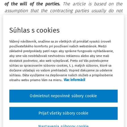
of the will of the parties.
The article is based on the
assumption that the contracting parties usually do not
have a precise idea of the content of the contractual
relationship established by the contract. It is an attempt at
Súhlas s cookies
outlining the elements that enter into this relationship
without being a result of voluntary expressions of the
Vážený návštevník, snažíme sa zo všetkých síl prinášať vysokú úroveň
contracting parties. The content of the contractual
používateľského komfortu pri používaní našich webstránok. Medzi
relationship is determined not only by mandatory and
základné predpoklady patrí napr. aby správne fungovalo vyhľadávanie,
aby sme vás neobťažovali nevhodnou reklamou alebo aby sme mali
discretionary norms, but also by the interpretation of legal
dostatok podnetov, ako web vylepšovať. Preto od Vás potrebujeme
actions on one hand and the interpretation of legal norms
súhlas so spracovaním súborov cookies, t. j. malých súborov, ktoré sa
dočasne ukladajú vo vašom prehliadači. Vopred ďakujeme za udelenie
on the other. If the parties do not understand both of them
súhlasu. Dáta využijeme na zlepšovanie našich služieb a prispôsobenie
equally, it can result in the absence of consensus. The law
obsahu webu priamo Vám na mieru.
Viac informácií
allows for a judge to intervene under certain conditions
Máte predplatné?
Prihláste sa
and to determine the content of the obligation. To
Odmietnut nepovinné súbory cookie
determine the content of the contractual relationship, it is
necessary to distinguish between its state at the moment
of conclusion of the contract and subsequent
Prijať všetky súbory cookie
Ups, zatiaľ ste si prečítali len
development. In this context the subject of this article is
začiatok...
the importance of changes in external circumstances
Nastavenia súborov cookie