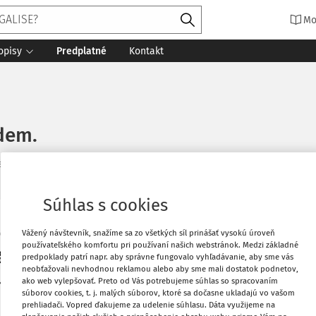
Mo
opisy
Predplatné
Kontakt
idem.
a
Zdroj
:
Právny obzor 6/2008
Súhlas s cookies
e bis in idem
. Právny
Vytlačiť
Vážený návštevník, snažíme sa zo všetkých síl prinášať vysokú úroveň
používateľského komfortu pri používaní našich webstránok. Medzi základné
8.
predpoklady patrí napr. aby správne fungovalo vyhľadávanie, aby sme vás
neobťažovali nevhodnou reklamou alebo aby sme mali dostatok podnetov,
Obľúbené
t o tej istej veci -
ne bis in idem
v
ako web vylepšovať. Preto od Vás potrebujeme súhlas so spracovaním
súborov cookies, t. j. malých súborov, ktoré sa dočasne ukladajú vo vašom
u Slovenskej republiky a jej
prehliadači. Vopred ďakujeme za udelenie súhlasu. Dáta využijeme na
Zdieľať