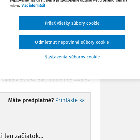
ásad Trestného poriadku. Následne
zlepšovanie našich služieb a prispôsobenie obsahu webu priamo Vám na
mieru.
Viac informácií
ách a právnych systémoch, ako aj v
zsahom výkladu tejto zásady v
Stiahnuť
Prijať všetky súbory cookie
ostatnej časti opisuje nové smery
ačných procesov prebiehajúcich v
Poznámka
ajnej politiky členských štátov Európskej
Odmietnut nepovinné súbory cookie
edzinárodnú platnosť.
Nastavenia súborov cookie
konania
vedúce právne idey, ktorým toto vedúce
ktorom je vybudovaná organizácia
iť podstatu trestného konania, význam
Máte predplatné?
Prihláste sa
namu a zásad trestného konania, ich
 ustanoveniam Trestného poriadku a
kadľujú stupeň demokratizmu, ktorý sa v
1)
.
li len začiatok...
zuje štát plniť dve antagonistické úlohy.