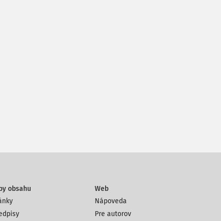
py obsahu
Web
ánky
Nápoveda
edpisy
Pre autorov