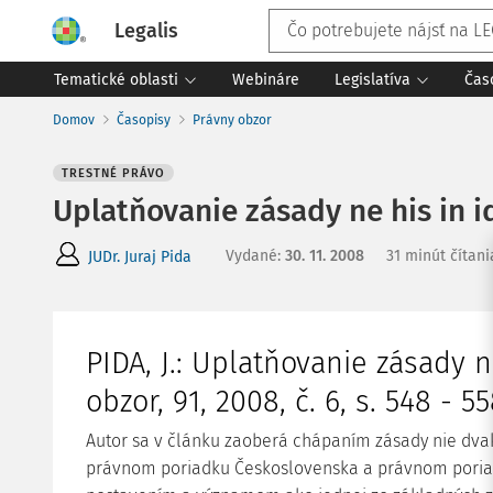
Legalis
Tematické oblasti
Webináre
Legislatíva
Čas
Domov
Časopisy
Právny obzor
TRESTNÉ PRÁVO
Uplatňovanie zásady ne his in 
Vydané
:
30. 11. 2008
31 minút čítani
JUDr. Juraj Pida
PIDA, J.: Uplatňovanie zásady
n
obzor, 91, 2008, č. 6, s. 548 - 55
Autor sa v článku zaoberá chápaním zásady nie dvakrá
právnom poriadku Československa a právnom poriadk