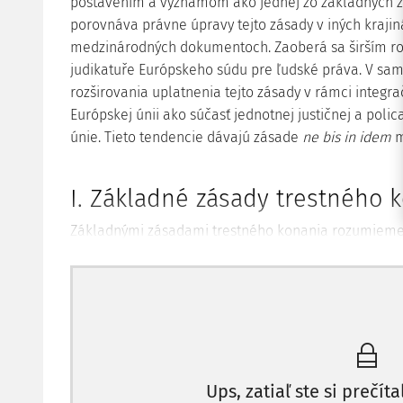
postavením a významom ako jednej zo základných z
porovnáva právne úpravy tejto zásady v iných krajin
medzinárodných dokumentoch. Zaoberá sa širším ro
judikatuře Európskeho súdu pre ľudské práva. V sam
rozširovania uplatnenia tejto zásady v rámci integr
Európskej únii ako súčasť jednotnej justičnej a polic
únie. Tieto tendencie dávajú zásade
ne bis in idem
m
I. Základné zásady trestného 
Základnými zásadami trestného konania rozumieme 
postavenie priznáva zákon. Predstavujú základ, na 
trestného konania. Bez ich znalosti nemožno pochop
jednotlivých inštitútov a štádií. Bez pochopenia výz
zmyslu a podstaty nemožno porozumieť jednotlivým
správne ich aplikovať v praxi. Základné zásady odzr
právnom štáte dosiahol na úseku trestného procesu
Ups, zatiaľ ste si prečíta
Konštrukcia postavenia štátu v trestnom procese zavä