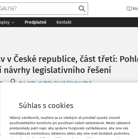
Mo
opisy
Predplatné
Kontakt
av v České republice, část třetí: Poh
 návrhy legislativního řešení
D.
doc. JUDr. et PhDr. David Elischer Ph.D.
v v České republice
65 minút čítania
Zdroj
:
Súkromné právo 1/2020
Súhlas s cookies
Vytlačiť
Vážený návštevník, snažíme sa zo všetkých síl prinášať vysokú úroveň
používateľského komfortu pri používaní našich webstránok. Medzi základné
predpoklady patrí napr. aby správne fungovalo vyhľadávanie, aby sme vás
neobťažovali nevhodnou reklamou alebo aby sme mali dostatok podnetov,
 Navazuje na první část studie, v níž byla
Obľúbené