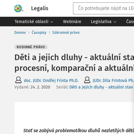
Legalis
Tematické oblasti
Webináre
Legislatíva
Čas
Domov
Časopisy
Súkromné právo
RODINNÉ PRÁVO
Děti a jejich dluhy - aktuální st
procesní, komparační a aktuální
doc. JUDr. Ondřej Frinta Ph.D.
JUDr. Dita Frintová Ph.
Vydané
:
24. 2. 2020
Seriál:
Děti a jejich dluhy - aktuální sta
Stať se zabývá problematikou dluhů nezletilých dětí.