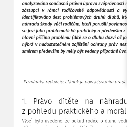
analyzována současná právní úprava svéprávnosti ne
zástupci v rámci rodičovské odpovědnosti a v
identifikováno šest problémových druhů dluhů, kte
náhradu škody vůči rodičům, kteří porušili povinnos
se jeví jako problematické prakticky a především z 
hlavní příčina problému (dítě se o dluhu dozví až 
nýbrž v nedostatečném zajištění ochrany práv nezl
směrem především by měly být vedeny případné úva
Poznámka redakcie: článok je pokračovaním predc
1. Právo dítěte na náhrad
z pohledu praktického a morá
1
Výše
bylo uvedeno, že pokud rodiče o dluhu vědí