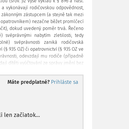
lou (srov. již výše výklad k § 896 a násl.
í a vykonávají rodičovskou odpovědnost,
zi zákonným zástupcem (a stejně tak mezi
opatrovníkem) nezačne běžet promlčecí
nčit), dokud uvedený poměr trvá. Řečeno
) svéprávnými nabytím zletilosti, tedy
né) svéprávnosti zaniká rodičovská
 (§ 935 OZ) či opatrovnictví (§ 935 OZ ve
právnosti, odevzdají mu rodiče (případně
dají dítěti vyúčtování ze správy jmění bez
měsíců ode dne, kdy dítě nabylo plné
ítě nežádá (§ 902 odst. 1 OZ). Budeme-li
Máte predplatné?
Prihláste sa
rodičů dozvědělo v rámci převzetí svého
žet promlčecí doba na případnou náhradu
e rodiče nejednali jako řádní hospodáři.
se zásadně jedná o lhůtu desetiletou,
náctiletou (§ 636 OZ). Dítě by tedy mělo
li len začiatok...
ít vymáhat škodu, kterou mu způsobili