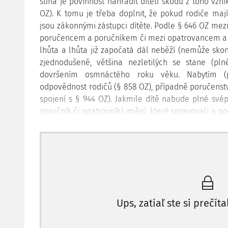
stíhá je povinnost nahradit dítěti škodu z toho vznik
OZ). K tomu je třeba doplnit, že pokud rodiče maj
jsou zákonnými zástupci dítěte. Podle § 646 OZ me
poručencem a poručníkem či mezi opatrovancem a 
lhůta a lhůta již započatá dál neběží (nemůže sko
zjednodušeně, většina nezletilých se stane (plně
dovršením osmnáctého roku věku. Nabytím (pl
odpovědnost rodičů (§ 858 OZ), případně poručenství
spojení s § 944 OZ). Jakmile dítě nabude plné své
poručník či opatrovník) jmění, které spravovali a po
zbytečného odkladu, nejpozději však do šesti 
svéprávnosti. Vyúčtování není zapotřebí, pokud je d
předpokládat, že by se dítě o dlužném jízdném od 
jmění ze správy rodičů, začne mu od této doby bě
škody z jejich strany, pokud bude mít dítě za to, ž
V případě práva na náhradu škody či jiné újmy 
v případě úmyslně způsobené škody jde o lhůtu pat
Ups, zatiaľ ste si prečíta
mít dostatek času, aby mohlo vůči rodičům zač
porušením péče řádného hospodáře.