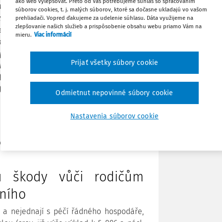
ako web vylepšovať. Preto od Vás potrebujeme súhlas so spracovaním
zletilých, správy jejich jmění zákonnými
súborov cookies, t. j. malých súborov, ktoré sa dočasne ukladajú vo vašom
yživovací povinnost rodičů k dětem a
prehliadači. Vopred ďakujeme za udelenie súhlasu. Dáta využijeme na
Zdieľať
zlepšovanie našich služieb a prispôsobenie obsahu webu priamo Vám na
ré nezletilým vznikají. Odkázat dítě na
mieru.
Viac informácií
t péče řádného hospodáře o jmění dítěte,
pohledu morálního. To platí tím spíše, že
Stiahnuť
Prijať všetky súbory cookie
jako dospělé) není v občanském zákoníku,
etilých v civilním řízení sporném. Tímto
Poznámka
hy o změně současné právní úpravy.
Odmietnut nepovinné súbory cookie
Nastavenia súborov cookie
hádzajúceho článku.
u škody vůči rodičům
lního
 a nejednají s péčí řádného hospodáře,