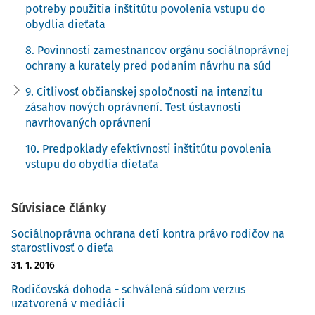
problémoch s preverovaním stavu dieťaťa vystavované
potreby použitia inštitútu povolenia vstupu do
spravidla trom situáciám. Najvhodnejšia situácia je, keď
obydlia dieťaťa
overenie stavu dieťaťa osoba, ktorá s ním žije v obydlí,
8. Povinnosti zamestnancov orgánu sociálnoprávnej
umožní. Ďalej situácia, keď orgány nedokážu opakovane
ochrany a kurately pred podaním návrhu na súd
zastihnúť v obydlí dieťa alebo inú osobu. Poslednou
9. Citlivosť občianskej spoločnosti na intenzitu
situáciou je stav, ak aj zamestnanci orgánu
zásahov nových oprávnení. Test ústavnosti
sociálnoprávnej ochrany a kurately niekoho kto by obydlie
navrhovaných oprávnení
otvoril zastihnú, pričom ten aj obydlie otvorí, no neumožní
orgánu stretnúť sa s dieťaťom. Obydlie často neotvorí ani
10. Predpoklady efektívnosti inštitútu povolenia
vstupu do obydlia dieťaťa
na nevyhnutnú dobu, aby dieťa mohlo byť opticky
skontrolované či nie je ohrozené a v akom je stave.
Súvisiace články
2. Nové oprávnenie nevedie k
Sociálnoprávna ochrana detí kontra právo rodičov na
starostlivosť o dieťa
odnímaniu detí bez rozhodnutia
31. 1. 2016
súdu a nenahrádza doterajšie
Rodičovská dohoda - schválená súdom verzus
povinnosti štátnych orgánov
uzatvorená v mediácii