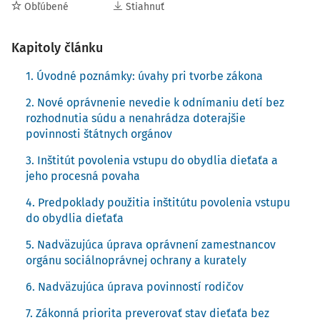
Obľúbené
Stiahnuť
ďalšieho závažnému útoku. Okrem toho policajt nemá v
zákone o Policajnom zbore kompetenciu preverovať
Kapitoly článku
úroveň stavu dieťaťa a na túto činnosť nemá ani potrebné
vzdelanie.
1. Úvodné poznámky: úvahy pri tvorbe zákona
Jediným možným riešením, ako upraviť v ústavných
2. Nové oprávnenie nevedie k odnímaniu detí bez
medziach praxou identifikovaný vážny problém je preveriť
rozhodnutia súdu a nenahrádza doterajšie
stav dieťaťa
vstupom zástupcu orgánu sociálnoprávnej
povinnosti štátnych orgánov
ochrany a kurately do obydlia
na základe rozhodnutia
3. Inštitút povolenia vstupu do obydlia dieťaťa a
súdu v súčinnosti s policajtom za možnej účasti iných osôb,
jeho procesná povaha
ktoré môžu uľahčiť priebeh overovania stavu dieťaťa.
Orgán sociálnoprávnej ochrany a kurately o dieťa
4. Predpoklady použitia inštitútu povolenia vstupu
do obydlia dieťaťa
disponuje často anonymnými informáciami, že život alebo
zdravie dieťaťa sú ohrozené a stav dieťaťa nevedia
5. Nadväzujúca úprava oprávnení zamestnancov
preveriť iným spôsobom ako návštevou a preverením
orgánu sociálnoprávnej ochrany a kurately
samotného stavu dieťaťa v obydlí, kde sa zdržiava,
6. Nadväzujúca úprava povinností rodičov
respektíve kde sa má zdržiavať. Prax orgánov
sociálnoprávnej ochrany a kurately ukázala, že sú pri
7. Zákonná priorita preverovať stav dieťaťa bez