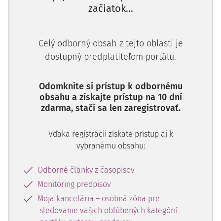
začiatok...
akom stave sa dieťa nachádza), preveriť úroveň ochrany
života, zdravia dieťaťa alebo to, či je dieťa vystavené
neľudskému alebo zlému zaobchádzaniu. Pracovná
Celý odborný obsah z tejto oblasti je
skupina podrobila podrobnej analýze presné rozdelenie
dostupný predplatiteľom portálu.
kompetencií orgánov sociálnoprávnej ochrany a kurately,
Policajného zboru SR a súdov pre prípad, že nemožno
spoľahlivo zistiť stav dieťaťa
Odomknite si prístup k odbornému
. Problémy sa ukazovali
obsahu a získajte prístup na 10 dní
najmä v prípadoch detí predškolského veku, ktoré nemajú
zdarma, stačí sa len zaregistrovať.
pravidelný kontakt s verejnými orgánmi, školou či
lekárom. Problém je, že ani z informačných zdrojov týchto
Vďaka registrácii získate prístup aj k
subjektov nemožno zistiť informácie o stave dieťaťa.
vybranému obsahu:
Vzájomné konzultácie poukázali na to, že aktuálne
legislatívne ukotvenie právomocí orgánov nie jasne
Odborné články z časopisov
vyjadruje kompetenčné hranice a povinnosti v situácii, keď
sa majú
Monitoring predpisov
preveriť informácie nasvedčujúce tomu, že
dieťa je vystavené ohrozeniu života, zdravia,
Moja kancelária – osobná zóna pre
neľudskému alebo zlému zaobchádzaniu
.
sledovanie vašich obľúbených kategórií