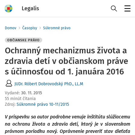
Legalis
Menu
Domov
Časopisy
Súkromné právo
OBČIANSKE PRÁVO
Ochranný mechanizmus života a
zdravia detí v občianskom práve
s účinnosťou od 1. januára 2016
JUDr. Róbert Dobrovodský PhD., LL.M
Vydané
:
30. 11. 2015
55 minút čítania
Zdroj
:
Súkromné právo 10-11/2015
V príspevku sa autor podrobne venuje inštitútu slúžiacemu
na ochranu života a zdravia detí, ktorý je v slovenskom
právnom poriadku nový. Oprávnenie preveriť stav dieťaťa