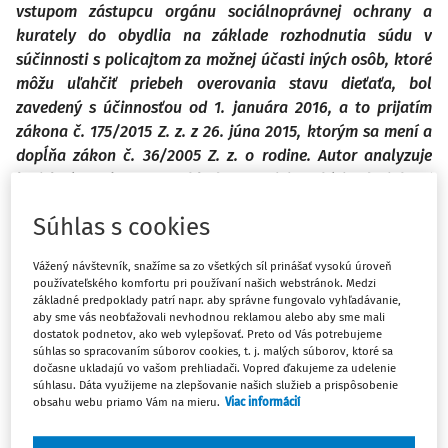
vstupom zástupcu orgánu sociálnoprávnej ochrany a
kurately do obydlia na základe rozhodnutia súdu v
súčinnosti s policajtom za možnej účasti iných osôb, ktoré
môžu uľahčiť priebeh overovania stavu dieťaťa, bol
zavedený s účinnosťou od 1. januára 2016, a to prijatím
zákona č. 175/2015 Z. z. z 26. júna 2015, ktorým sa mení a
dopĺňa zákon č. 36/2005 Z. z. o rodine. Autor analyzuje
legislatívnu úpravu s ohľadom na jej ambíciu dosiahnuť
vysokú úroveň oprávnení štátnych orgánov, pokiaľ ide o
Súhlas s cookies
ich primeranosť a efektívnosť na jednej strane a
rešpektovanie práva dieťaťa a jeho rodičov na druhej
Vážený návštevník, snažíme sa zo všetkých síl prinášať vysokú úroveň
strane.
používateľského komfortu pri používaní našich webstránok. Medzi
základné predpoklady patrí napr. aby správne fungovalo vyhľadávanie,
aby sme vás neobťažovali nevhodnou reklamou alebo aby sme mali
dostatok podnetov, ako web vylepšovať. Preto od Vás potrebujeme
1. Úvodné poznámky: úvahy pri
súhlas so spracovaním súborov cookies, t. j. malých súborov, ktoré sa
dočasne ukladajú vo vašom prehliadači. Vopred ďakujeme za udelenie
tvorbe zákona
súhlasu. Dáta využijeme na zlepšovanie našich služieb a prispôsobenie
obsahu webu priamo Vám na mieru.
Viac informácií
1)
Prijatím zákona č. 175/2015 Z. z. z 26. júna 2015, ktorým sa