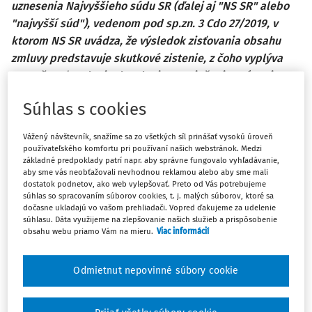
uznesenia Najvyššieho súdu SR (ďalej aj "NS SR" alebo
"najvyšší súd"), vedenom pod sp.zn. 3 Cdo 27/2019, v
ktorom NS SR uvádza, že výsledok zisťovania obsahu
zmluvy predstavuje skutkové zistenie, z čoho vyplýva
nemožnosť podania dovolania pre riešenie právnej
otázky podľa
§ 421 Civilného sporového poriadku
.
Súhlas s cookies
Uvedený záver sa autori pokúšajú bližšie analyzovať a
komparovať aj so zahraničnou rozhodovacou činnosťou,
Vážený návštevník, snažíme sa zo všetkých síl prinášať vysokú úroveň
pričom argumentujú, že zistenie obsahu zmluvy súdom
používateľského komfortu pri používaní našich webstránok. Medzi
základné predpoklady patrí napr. aby správne fungovalo vyhľadávanie,
môže v určitých prípadoch predstavovať riešenie
aby sme vás neobťažovali nevhodnou reklamou alebo aby sme mali
právnej a nie skutkovej otázky.
dostatok podnetov, ako web vylepšovať. Preto od Vás potrebujeme
súhlas so spracovaním súborov cookies, t. j. malých súborov, ktoré sa
The authors deal with the issue involving the assessment
dočasne ukladajú vo vašom prehliadači. Vopred ďakujeme za udelenie
súhlasu. Dáta využijeme na zlepšovanie našich služieb a prispôsobenie
of matter of fact and matter of law, especially in the
obsahu webu priamo Vám na mieru.
Viac informácií
context of the resolution of the Supreme Court of the
Slovak Republic under File No.3 Cdo 27/2019, under which
Odmietnut nepovinné súbory cookie
the supreme court states that the result of the
ascertainment of the contract content constitutes a matter
of fact, which implies the impossibility of filing an