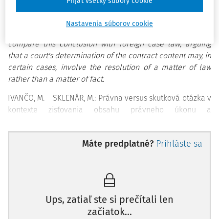
Prijať všetky súbory cookie
extraordinary appeal for the resolution of a matter of law
under Section 421 of the Code of Civil Contentious
Nastavenia súborov cookie
Litigation.The authors attempt to further analyse and
compare this conclusion with foreign case law, arguing
that a court's determination of the contract content may, in
certain cases, involve the resolution of a matter of law
rather than a matter of fact.
IVANČO, M. – SKLENÁR, M.: Právna versus skutková otázka v
kontexte zisťovania obsahu právneho úkonu a
rozhodovacej činnosti súdov; Justičná revue, 75, 2023, č. 11,
s. 1291 – 1308.
Máte predplatné?
Prihláste sa
Kľúčové slová:
skutková otázka, právna otázka, výklad
právneho úkonu, dovolanie.
Key words:
matter of fact, matter of law, interpretation of
legal act, extraordinary appeal.
Ups, zatiaľ ste si prečítali len
začiatok...
Právne predpisy/legislation:
zákon č. 40/1964 Zb.