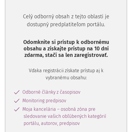
Občiansky zákonník v znení neskorších predpisov, zákon č.
513/1991 Zb. Obchodný zákonník v znení neskorších
Celý odborný obsah z tejto oblasti je
predpisov, zákon č. 160/2015 Z. z. Civilný sporový poriadok
dostupný predplatiteľom portálu.
v znení neskorších predpisov, zákon č. 161/2015 Z. z. Civilný
mimosporový poriadok v znení neskorších predpisov.
Odomknite si prístup k odbornému
obsahu a získajte prístup na 10 dní
zdarma, stačí sa len zaregistrovať.
1 Úvod
Ústrednou témou tohto príspevku je bližšie posúdenie
Vďaka registrácii získate prístup aj k
právnej (
quaestio iuris
) a skutkovej otázky (
quaestio facti
vybranému obsahu:
1)
), a to najmä v kontexte výkladu obsahu právneho úkonu.
Zmysel takejto klasifikácie možno vnímať najmä v
Odborné články z časopisov
nadväznosti na právnu úpravu dovolania, ktorého
Monitoring predpisov
prípustnosť v prípade podania dovolania z dôvodov iných
Moja kancelária – osobná zóna pre
než sú tzv. vady zmätočnosti (explikované ďalej v texte), je
sledovanie vašich obľúbených kategórií
nutné ustáliť a ustáť cez prizmu
§ 421 zákona č. 160/2015 Z.
portálu, autorov, predpisov
z. Civilný sporový poriadok
v znení neskorších predpisov