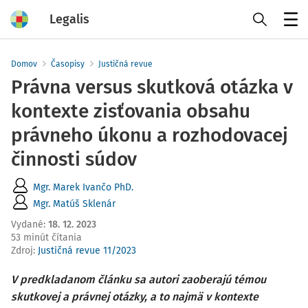
Legalis
Menu
Domov
Časopisy
Justičná revue
Právna versus skutková otázka v
kontexte zisťovania obsahu
právneho úkonu a rozhodovacej
činnosti súdov
Mgr. Marek Ivančo PhD.
Mgr. Matúš Sklenár
Vydané
:
18. 12. 2023
53 minút čítania
Zdroj
:
Justičná revue 11/2023
V predkladanom článku sa autori zaoberajú témou
skutkovej a právnej otázky, a to najmä v kontexte