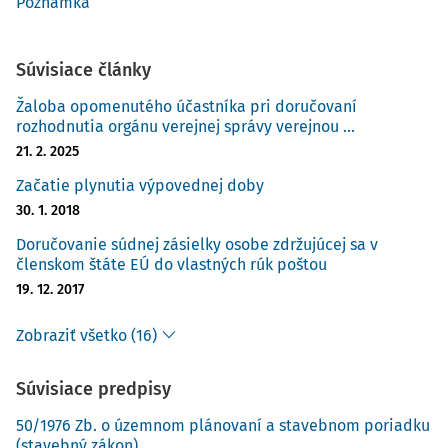
Poznámka
ktorého by ic
Súvisiace články
Žaloba opomenutého účastníka pri doručovaní
rozhodnutia orgánu verejnej správy verejnou ...
21. 2. 2025
Začatie plynutia výpovednej doby
30. 1. 2018
Doručovanie súdnej zásielky osobe zdržujúcej sa v
členskom štáte EÚ do vlastných rúk poštou
19. 12. 2017
Zobraziť všetko (16)
Súvisiace predpisy
50/1976 Zb. o územnom plánovaní a stavebnom poriadku
(stavebný zákon)