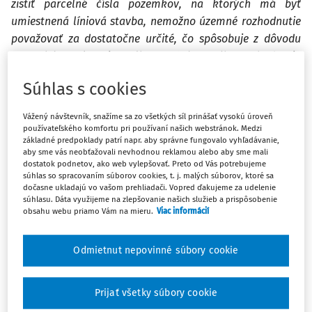
zistiť parcelné čísla pozemkov, na ktorých má byť
umiestnená líniová stavba, nemožno územné rozhodnutie
považovať za dostatočne určité, čo spôsobuje z dôvodu
nepreskúmateľnosti nezákonnosť územného rozhodnutia
ako celku.
Súhlas s cookies
Rozsudok Najvyššieho správneho súdu SR, sp. zn. 4 Sžk
Vážený návštevník, snažíme sa zo všetkých síl prinášať vysokú úroveň
41/2020
používateľského komfortu pri používaní našich webstránok. Medzi
základné predpoklady patrí napr. aby správne fungovalo vyhľadávanie,
aby sme vás neobťažovali nevhodnou reklamou alebo aby sme mali
Skutkový stav
dostatok podnetov, ako web vylepšovať. Preto od Vás potrebujeme
súhlas so spracovaním súborov cookies, t. j. malých súborov, ktoré sa
dočasne ukladajú vo vašom prehliadači. Vopred ďakujeme za udelenie
Navrhovateľ Orange Slovensko, a. s. podal 2. marca 2018
súhlasu. Dáta využijeme na zlepšovanie našich služieb a prispôsobenie
mestu Fiľakovo, ako príslušnému stavebnému úradu,
obsahu webu priamo Vám na mieru.
Viac informácií
žiadosť o vydanie rozhodnutia o umiestnení líniovej stavby:
„Prípojka verejnej elektronickej komunikačnej siete
Odmietnut nepovinné súbory cookie
Orange Slovensko, a. s., FTTH Fiľakovo“
na pozemkoch v k.
ú. Fiľakovo. Navrhovateľ uviedol, že pre územie stavby
Prijať všetky súbory cookie
určené optickou trasou má v zmysle § 66 ods. 1 písm. a)