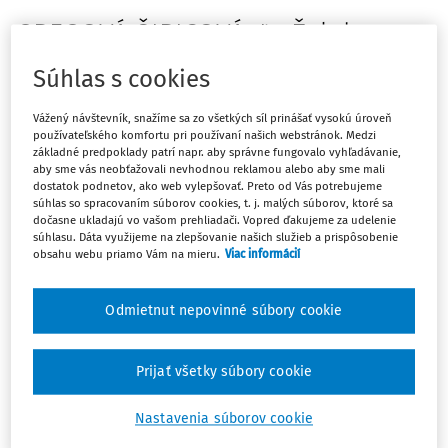
GREGOVÁ ŠIRICOVÁ, Ľ.: Žaloba
spoločníka v mene spoločnosti
Súhlas s cookies
voči štatutárnemu orgánu (
actio
Vážený návštevník, snažíme sa zo všetkých síl prinášať vysokú úroveň
pro socio
) - Druhá časť. Právny
používateľského komfortu pri používaní našich webstránok. Medzi
základné predpoklady patrí napr. aby správne fungovalo vyhľadávanie,
obzor, 99, 2016, č. 6, s. 501 - 524.
aby sme vás neobťažovali nevhodnou reklamou alebo aby sme mali
dostatok podnetov, ako web vylepšovať. Preto od Vás potrebujeme
súhlas so spracovaním súborov cookies, t. j. malých súborov, ktoré sa
Derivative action (
actio pro socio
) against director -
dočasne ukladajú vo vašom prehliadači. Vopred ďakujeme za udelenie
Second part.
This paper of two parts is an analysis of the
súhlasu. Dáta využijeme na zlepšovanie našich služieb a prispôsobenie
obsahu webu priamo Vám na mieru.
Viac informácií
mechanism also known as
actio pro socio
(or derivative
action). It is focused on the law suit brought by a share
holder of a corporation on its behalf to claim damages
Odmietnut nepovinné súbory cookie
caused to the company by its director. The various names
for that legal instrument, its doctrinal bases (reflective
Prijať všetky súbory cookie
loss) and historical and comparative back ground are
examined in the first chapter. The second chapter is
Nastavenia súborov cookie
focused on the conditions to bring
actio pro socio