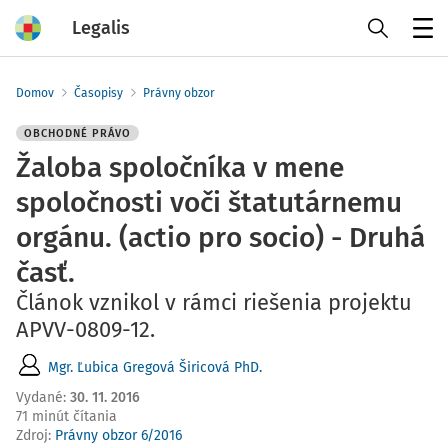
Legalis
Menu
Domov
Časopisy
Právny obzor
OBCHODNÉ PRÁVO
Žaloba spoločníka v mene
spoločnosti voči štatutárnemu
orgánu. (actio pro socio) - Druhá
časť.
Článok vznikol v rámci riešenia projektu
APVV-0809-12.
Mgr. Ľubica Gregová Širicová PhD.
Vydané
:
30. 11. 2016
71 minút čítania
Zdroj
:
Právny obzor 6/2016