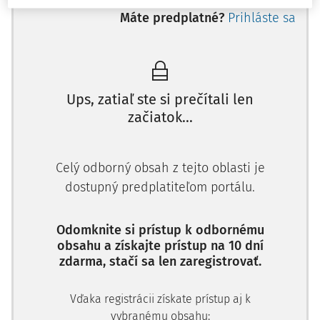
according to the Slovak Commercial Code. We identified
Máte predplatné?
Prihláste sa
several question marks in the statutory provisions
(changes in the person of the share holder, changes in the
person of the director, disposition withthe claim). The third
chapter deal swith the effectivity of
actio pro socio
considering the low number of cases in the Slovak courts.
Ups, zatiaľ ste si prečítali len
Through out the analysis we take into account the Czech
začiatok...
recodification of private law as a possible inspiration for
there adjustment of the
actio pro socio
in the Slovak
Celý odborný obsah z tejto oblasti je
recodification of private law.
dostupný predplatiteľom portálu.
Key words:
law suit by a share holder in the name of a
corporation,
actio pro socio
, derivative action, reflective
Odomknite si prístup k odbornému
loss
obsahu a získajte prístup na 10 dní
zdarma, stačí sa len zaregistrovať.
V prvom diele článku sme priblížili teoretické východiská
žaloby,ktorú podáva spoločník v mene spoločnosti s
cieľom vymôcť náhradu škody, ktorú spoločnosti spôsobil
Vďaka registrácii získate prístup aj k
jej štatutárny orgán. Ďalej sme pozornosť zamerali na
vybranému obsahu: