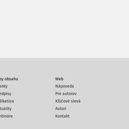
py obsahu
Web
ánky
Nápoveda
edpisy
Pre autorov
dikatúra
Kľúčové slová
tuality
Autori
bináre
Kontakt