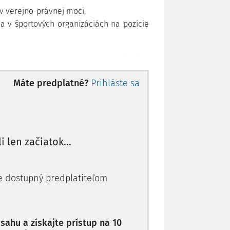
ov verejno-právnej moci,
a v športových organizáciách na pozície
etného rozhodnutia je veľmi dôležité
roch vecne oddelených prípadov, ktoré
Máte predplatné?
Prihláste sa
isko jednak ku kreovaniu rozhodovacích
zov a jednak ku vzťahu rozhodnutí týchto
 rozhodcovského konania, ktoré rieši
li len začiatok...
klubmi a športovcami. Sťažovateľom bol
a tureckým štátnym občianstvom. Podpísal
 s účinnosťou od 17. januára 2006 do 30.
je dostupný predplatiteľom
ub 18. januára 2008 údajne preto, že klub
y, nútil ho, aby časť platu "daroval" na
j zostavy. Klub ho úspešne zažaloval v
ederácii, kde komora na riešenie sporov
ahu a získajte prístup na 10