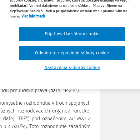
he autonomy of sport. With respect to the
súborov cookies, t. j. malých súborov, ktoré sa dočasne ukladajú vo vašom
Stiahnuť
prehliadači. Vopred ďakujeme za udelenie súhlasu. Dáta využijeme na
arbitration, firstly, the sports tribunal has
zlepšovanie našich služieb a prispôsobenie obsahu webu priamo Vám na
ements of Article 6 of the Convention for
mieru.
Viac informácií
Poznámka
edoms and, secondly, its decisions are
re subsequently reflected in the current
Prijať všetky súbory cookie
ue, 72, 2020, č. 2, s. 256 - 265.
Odmietnut nepovinné súbory cookie
slatívnych a justičných textov, často
Nastavenia súborov cookie
 odbornú diskusiu v určitom segmente
anúšikom z právnickej obce sa to stalo v
du pre ľudské práva (ďalej "ESĽP").
dnomyseľne rozhodnutie v troch spojených
i rôznych rozhodovacích orgánov Tureckej
 - ďalej "TFF") pod označením
Ali Riza a
0 a 4 ďalšie)
. Toto rozhodnutie zásadným