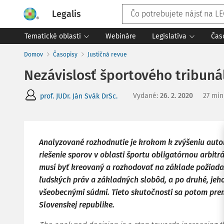
Legalis
Tematické oblasti
Webináre
Legislatíva
Čas
Domov
Časopisy
Justičná revue
Nezávislosť športového tribuná
Vydané
:
26. 2. 2020
27 min
prof. JUDr. Ján Svák DrSc.
Analyzované rozhodnutie je krokom k zvýšeniu auton
riešenie sporov v oblasti športu obligatórnou arbitr
musí byť kreovaný a rozhodovať na základe požiad
ľudských práv a základných slobôd, a po druhé, je
všeobecnými súdmi. Tieto skutočnosti sa potom prem
Slovenskej republike.