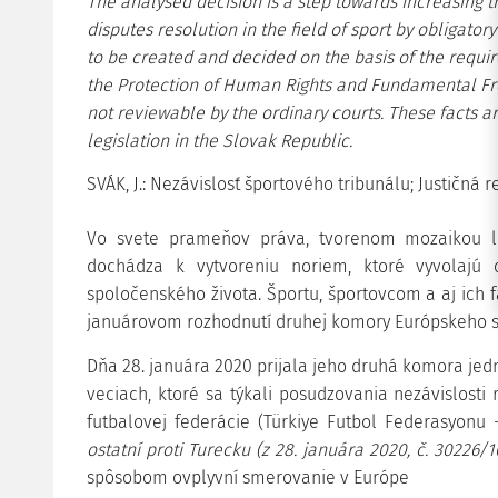
The analysed decision is a step towards increasing t
disputes resolution in the field of sport by obligatory 
to be created and decided on the basis of the requir
the Protection of Human Rights and Fundamental Fre
not reviewable by the ordinary courts. These facts a
legislation in the Slovak Republic.
SVÁK, J.: Nezávislosť športového tribunálu; Justičná rev
Vo svete prameňov práva, tvorenom mozaikou legi
dochádza k vytvoreniu noriem, ktoré vyvolajú
spoločenského života. Športu, športovcom a aj ich f
januárovom rozhodnutí druhej komory Európskeho sú
Dňa 28. januára 2020 prijala jeho druhá komora je
veciach, ktoré sa týkali posudzovania nezávislost
futbalovej federácie (Türkiye Futbol Federasyonu
ostatní proti Turecku (z 28. januára 2020, č. 30226/1
spôsobom ovplyvní smerovanie v Európe