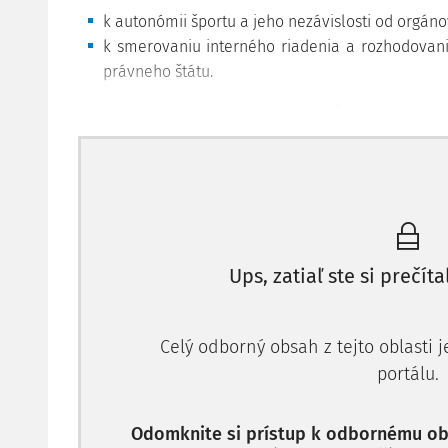
k autonómii športu a jeho nezávislosti od orgán
k smerovaniu interného riadenia a rozhodovani
právneho štátu.
Pre pochopenie precedentného pôsobenia predm
aspoň v základných črtách priblížiť podstatu t
umožnili ESĽP zásadnejším spôsobom zaujať stanov
a rozhodcovských orgánov vo vnútri športových zvä
športových orgánov k vnútroštátnym súdom.
Prvý prípad sa týkal klasického arbitrážneho
Ups, zatiaľ ste si prečíta
súkromnoprávne aspekty vzťahov medzi športovými 
futbalista Őkwerim Ali Riza s dvojitým - britským 
zmluvu s tureckým prvoligovým klubom Trabzonspor,
Celý odborný obsah z tejto oblasti 
júna 2008. Jednostranne od nej odstúpil a opustil kl
portálu.
si včas a riadne neplnil voči nemu finančné záväzk
charitatívne účely a neobsadzoval ho do základne
rámci procesného postupu na Tureckej futbalovej f
Odomknite si prístup k odbornému obs