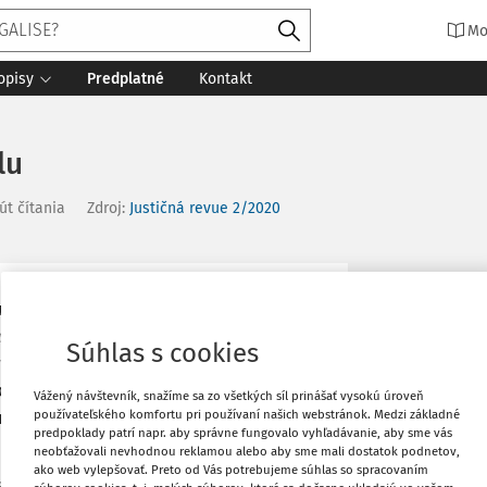
Mo
opisy
Predplatné
Kontakt
lu
út čítania
Zdroj
:
Justičná revue 2/2020
Vytlačiť
ómnosti športu. V prípade, že ide o
ážou, potom po prvé, športový tribunál
Súhlas s cookies
aviek článku 6 Dohovoru o ochrane
Obľúbené
ho rozhodnutia sú nepreskúmateľné
Vážený návštevník, snažíme sa zo všetkých síl prinášať vysokú úroveň
používateľského komfortu pri používaní našich webstránok. Medzi základné
ietajú do aktuálnej právnej úpravy v
predpoklady patrí napr. aby správne fungovalo vyhľadávanie, aby sme vás
Zdieľať
neobťažovali nevhodnou reklamou alebo aby sme mali dostatok podnetov,
ako web vylepšovať. Preto od Vás potrebujeme súhlas so spracovaním