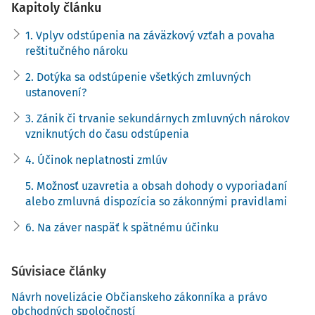
Kapitoly článku
odstúpenia na trvanie zmluvných dojednaní, v tretej časti
sa pokúsime predložiť návrh interpretácie účinku
1. Vplyv odstúpenia na záväzkový vzťah a povaha
odstúpenia na sekundárne nároky majúce zmluvný základ.
reštitučného nároku
v štvrtej časti výsledky porovnáme s účinkom neplatnosti
2. Dotýka sa odstúpenie všetkých zmluvných
zmlúv v snahe zodpovedať v úvode nastolenú otázku o
ustanovení?
rozdieloch vo vyporiadaní neplatných zmlúv a zmlúv
zrušených odstúpením. Posledná časť je venovaná otázke
3. Zánik či trvanie sekundárnych zmluvných nárokov
možnej zmluvnej dispozície so zákonným režimom
vzniknutých do času odstúpenia
vyporiadania.
4. Účinok neplatnosti zmlúv
5. Možnosť uzavretia a obsah dohody o vyporiadaní
1. Vplyv odstúpenia na záväzkový
alebo zmluvná dispozícia so zákonnými pravidlami
vzťah a povaha reštitučného
6. Na záver naspäť k spätnému účinku
nároku
Súvisiace články
Odstúpenie sa od ostatných terminačných mechanizmov
líši aj tým, že súčasne plní funkciu prostriedku nápravy
Návrh novelizácie Občianskeho zákonníka a právo
porušenia zmluvných povinností; odstupujúca strana tým
obchodných spoločností