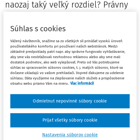
naozaj taký veľký rozdiel? Právny
obzor, 102, 2019, č. 2, s. 131 - 154.
Ex tunc
vs.
ex nunc
effect of termination and invalidity -
Súhlas s cookies
such a big difference?
The author in the article tries to
Vážený návštevník, snažíme sa zo všetkých síl prinášať vysokú úroveň
compare effects of termination and invalidity in civil and
používateľského komfortu pri používaní našich webstránok. Medzi
commercial law, in particular with regard to two
základné predpoklady patrí napr. aby správne fungovalo vyhľadávanie,
aby sme vás neobťažovali nevhodnou reklamou alebo aby sme mali
fundamental issues: the effect of termination and
dostatok podnetov, ako web vylepšovať. Preto od Vás potrebujeme
invalidity on duration of contractual rights and obligations
súhlas so spracovaním súborov cookies, t. j. malých súborov, ktoré sa
dočasne ukladajú vo vašom prehliadači. Vopred ďakujeme za udelenie
and on duration of secondary claims resulting from the
súhlasu. Dáta využijeme na zlepšovanie našich služieb a prispôsobenie
contract. also by means of comparative research she
obsahu webu priamo Vám na mieru.
Viac informácií
seeks for a unified interpretative approach for both civil
and commercial effects of termination and she prefers an
Odmietnut nepovinné súbory cookie
interpretation which does not result in an inappropriate
disadvantage of creditor´s position in the restitutional
Máte predplatné?
Prihláste sa
Prijať všetky súbory cookie
phase of the contract. The author also tries to analyse
mutual coherence between contractual secondary claims
Nastavenia súborov cookie
and statutory restitutional provisions. Lastly, she deals with