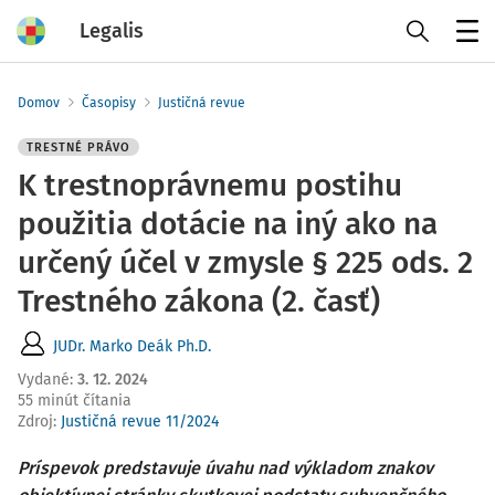
Legalis
Menu
Domov
Časopisy
Justičná revue
TRESTNÉ PRÁVO
K trestnoprávnemu postihu
použitia dotácie na iný ako na
určený účel v zmysle § 225 ods. 2
Trestného zákona (2. časť)
JUDr. Marko Deák Ph.D.
Vydané
:
3. 12. 2024
55 minút čítania
Zdroj
:
Justičná revue 11/2024
Príspevok predstavuje úvahu nad výkladom znakov