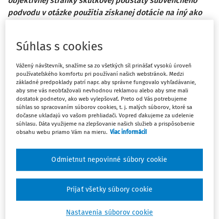
objektívnej stránky skutkovej podstaty subvenčného
podvodu v otázke použitia získanej dotácie na iný ako
na určený účel, ktorý zastávajú niektoré súdy Slovenskej
republiky. Druhá časť príspevku oboznamuje čitateľa s
Súhlas s cookies
pohľadom rozhodovacej praxe v podmienkach Českej
republiky.
Vážený návštevník, snažíme sa zo všetkých síl prinášať vysokú úroveň
používateľského komfortu pri používaní našich webstránok. Medzi
The contribution presents thoughts about the
základné predpoklady patrí napr. aby správne fungovalo vyhľadávanie,
aby sme vás neobťažovali nevhodnou reklamou alebo aby sme mali
interpretation by some courts in Slovak republic of the
dostatok podnetov, ako web vylepšovať. Preto od Vás potrebujeme
acting of a criminal in case of a subsidy fraud with accent
súhlas so spracovaním súborov cookies, t. j. malých súborov, ktoré sa
dočasne ukladajú vo vašom prehliadači. Vopred ďakujeme za udelenie
to usage of a lawfully obtained grant for a different than
súhlasu. Dáta využijeme na zlepšovanie našich služieb a prispôsobenie
agreed purpose. This second part of the contribution
obsahu webu priamo Vám na mieru.
Viac informácií
informs the reader about the court practice in
Czech Republic.
Odmietnut nepovinné súbory cookie
DEÁK, M.: K trestnoprávnemu postihu použitia dotácie na
iný ako na určený účel v zmysle § 225 ods. 2 Trestného
Prijať všetky súbory cookie
zákona (2. časť); Justičná revue, 76, 2024, č. 11, s. 1113 – 1128.
Nastavenia súborov cookie
Kľúčové slová:
subvenčný podvod, použitie dotácie na iný