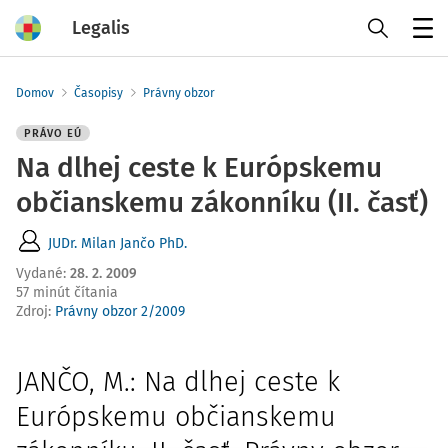
Legalis
Menu
Domov
Časopisy
Právny obzor
PRÁVO EÚ
Na dlhej ceste k Európskemu
občianskemu zákonníku (II. časť)
JUDr. Milan Jančo PhD.
Vydané
:
28. 2. 2009
57 minút čítania
Zdroj
:
Právny obzor 2/2009
JANČO, M.: Na dlhej ceste k
Európskemu občianskemu