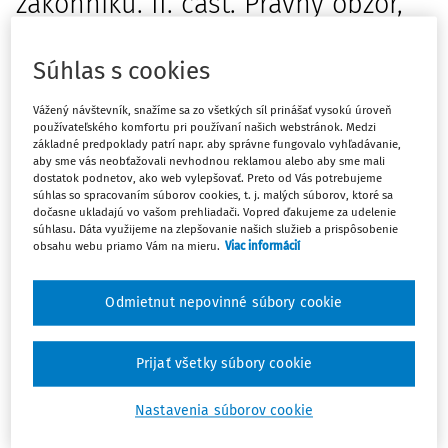
zákonníku. II. časť. Právny obzor,
92, 2009, č. 2, s. 139 - 158.
Súhlas s cookies
Predmetom druhej časti príspevku sú jednotlivé metódy
zjednocovania občianskeho práva v Európe, medzi ktoré
Vážený návštevník, snažíme sa zo všetkých síl prinášať vysokú úroveň
patrí najmä prijatie Európskeho občianskeho zákonníka vo
používateľského komfortu pri používaní našich webstránok. Medzi
základné predpoklady patrí napr. aby správne fungovalo vyhľadávanie,
forme záväzného komunitárneho nástroja, formulovanie
aby sme vás neobťažovali nevhodnou reklamou alebo aby sme mali
spoločných princípov, spontánna europeizácia
dostatok podnetov, ako web vylepšovať. Preto od Vás potrebujeme
súhlas so spracovaním súborov cookies, t. j. malých súborov, ktoré sa
súkromného práva a aplikácia voliteľného nástroja. Autor
dočasne ukladajú vo vašom prehliadači. Vopred ďakujeme za udelenie
sa v tejto časti príspevku v súvislosti s prijatím Európskeho
súhlasu. Dáta využijeme na zlepšovanie našich služieb a prispôsobenie
obsahu webu priamo Vám na mieru.
Viac informácií
občianskeho zákonníka bližšie zaoberá ekonomickými a
politickými argumentmi jeho prijatia, ako aj súvislosťami
práva a právnej kultúry a ich významom pre zjednotenie
Odmietnut nepovinné súbory cookie
súkromného práva prostredníctvom jednotného civilného
Máte predplatné?
Prihláste sa
kódexu.
Prijať všetky súbory cookie
V predchádzajúcej časti príspevku sme sa zaoberali
Nastavenia súborov cookie
všeobecnými aspektmi súčasnej situácie občianskeho
práva v kontexte harmonizačných a unifikačných trendov v