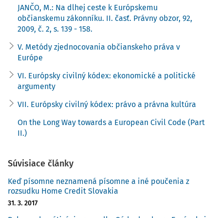
bezprostredne uplatniteľné a automaticky by nahrádzalo
JANČO, M.: Na dlhej ceste k Európskemu
občianskemu zákonníku. II. časť. Právny obzor, 92,
vnútroštátne normy, ktoré by boli s ním v rozpore, alebo
2009, č. 2, s. 139 - 158.
smernice ako tradičného nástroja miernejšej
harmonizácie či aproximácie práva členských štátov.
V. Metódy zjednocovania občianskeho práva v
Napriek tomu, že v prípade prijatia unifikovaných noriem
Európe
prostredníctvom smernice alebo viacerých smerníc by
VI. Európsky civilný kódex: ekonomické a politické
členské štáty neboli viazané ich doslovným textom, ale len
argumenty
2)
cieľom, ktoré tieto normy sledujú, Müller-Graff
uvádza, že
výhoda použitia smerníc spočíva v kombinácii
VII. Európsky civilný kódex: právo a právna kultúra
komunitárnych "základných noriem" s právomocou
On the Long Way towards a European Civil Code (Part
členských štátov prijať také vnútroštátne predpisy, ktoré
II.)
považujú za adekvátne konkrétnemu právnemu systému a
jeho terminológii, pričom by sa, pokiaľ ide o metódy a
Súvisiace články
formu dosiahnutia stanovených cieľov, rešpektovala
suverenita členských štátov. Aproximácia práva
Keď písomne neznamená písomne a iné poučenia z
prostredníctvom smerníc teda predstavuje spôsob
rozsudku Home Credit Slovakia
skombinovania potreby jednotných komunitárnych noriem
31. 3. 2017
na jednej strane a možnosti tolerovať osobitosti