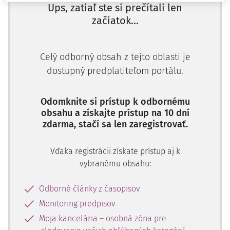
Ups, zatiaľ ste si prečítali len
Európskej únii a podobami zjednocovania práva. V
začiatok...
nadväznosti na túto všeobecnú analýzu sme
charakterizovali iniciatívy v oblasti zjednocovania
občianskeho práva v Európe a bližšie predstavili štyri
Celý odborný obsah z tejto oblasti je
základné riešenia zjednocovania zmluvného práva
dostupný predplatiteľom portálu.
predstavené Komisiou. V tejto časti príspevku sa budeme
venovať jednotlivým metódam zjednocovania
občianskeho práva v Európe a v súvislosti s prijatím
Odomknite si prístup k odbornému
Európskeho občianskeho zákonníka sa zameriame na
obsahu a získajte prístup na 10 dní
zdarma, stačí sa len zaregistrovať.
ekonomické a politické argumenty jeho prijatia a na
význam odlišností práva a právnej kultúry pre zjednotenie
práva na základe jednotného kódexu.
Vďaka registrácii získate prístup aj k
vybranému obsahu:
V. Metódy zjednocovania
Odborné články z časopisov
občianskeho práva v Európe
Monitoring predpisov
Moja kancelária – osobná zóna pre