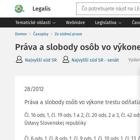
Legalis
Tematické oblasti
Webináre
Legislatíva
Čas
Domov
Časopisy
Zo súdnej praxe
Práva a slobody osôb vo výkone
Vyda
Najvyšší súd SR
Najvyšší súd SR - senát
28/2012
Práva a slobody osôb vo výkone trestu odňati
Čl. 16 ods. 1, čl. 19 ods. 1 a 2, čl. 20 ods. 2 a 3, čl. 42 od
Ústavy Slovenskej republiky
Čl. 6 ods. 1, čl. 8 ods. 1, čl. 9 ods. 1, čl. 10 ods. 1, čl