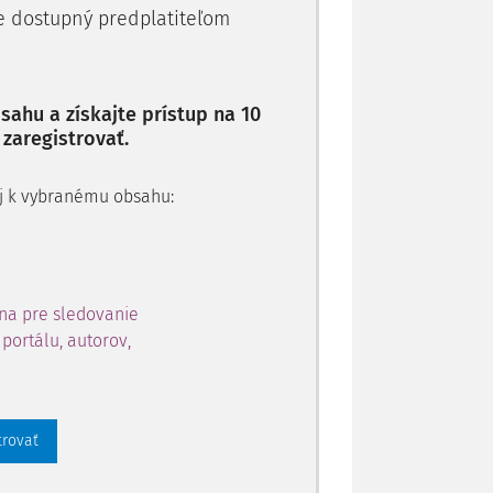
ého správneho orgánu do jeho práv,
je dostupný predplatiteľom
ovení vyhlášky MS SR č. 368/2008 Z.z.,
ahu a získajte prístup na 10
 zaregistrovať.
 aj k vybranému obsahu:
na pre sledovanie
portálu, autorov,
trovať