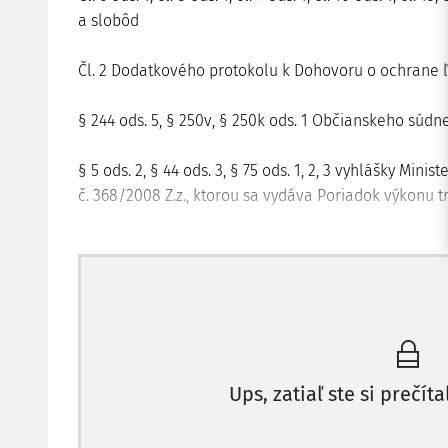
a slobôd
Čl. 2 Dodatkového protokolu k Dohovoru o ochrane 
§ 244 ods. 5, § 250v, § 250k ods. 1 Občianskeho súd
§ 5 ods. 2, § 44 ods. 3, § 75 ods. 1, 2, 3 vyhlášky Mini
č. 368/2008 Z.z., ktorou sa vydáva Poriadok výkonu t
U osôb, ktoré vykonávajú trest odňatia slobody je leg
slobody dočasne obmedzené.
ROZSUDOK
NAJVYŠŠIEHO SÚDU SR
8SŽZ 2/2011
Skutkový stav:
Ups, zatiaľ ste si prečíta
Navrhovateľ sa návrhom z 1. októbra 2010, doručený