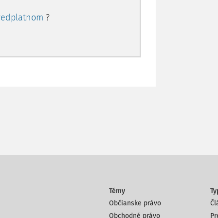
redplatnom
?
Témy
Ty
Občianske právo
Čl
Obchodné právo
Pr