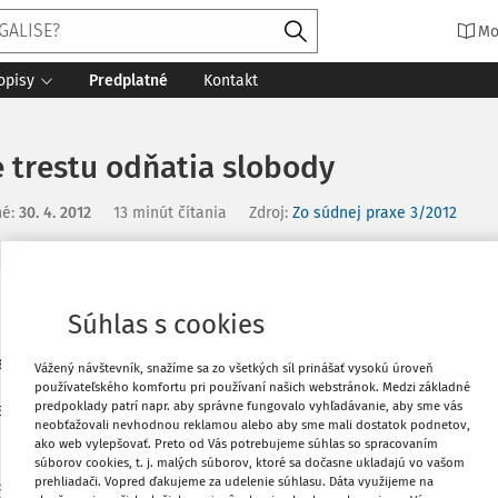
Mo
opisy
Predplatné
Kontakt
 trestu odňatia slobody
né
:
30. 4. 2012
13 minút čítania
Zdroj
:
Zo súdnej praxe 3/2012
Vytlačiť
Súhlas s cookies
a slobody
Vážený návštevník, snažíme sa zo všetkých síl prinášať vysokú úroveň
Obľúbené
používateľského komfortu pri používaní našich webstránok. Medzi základné
predpoklady patrí napr. aby správne fungovalo vyhľadávanie, aby sme vás
s. 1 a 2, čl. 46 ods. 1 a 2, čl. 48 ods. 1
neobťažovali nevhodnou reklamou alebo aby sme mali dostatok podnetov,
ako web vylepšovať. Preto od Vás potrebujeme súhlas so spracovaním
Zdieľať
súborov cookies, t. j. malých súborov, ktoré sa dočasne ukladajú vo vašom
prehliadači. Vopred ďakujeme za udelenie súhlasu. Dáta využijeme na
. 13, čl. 14 Dohovoru o ochrane ľudských práv