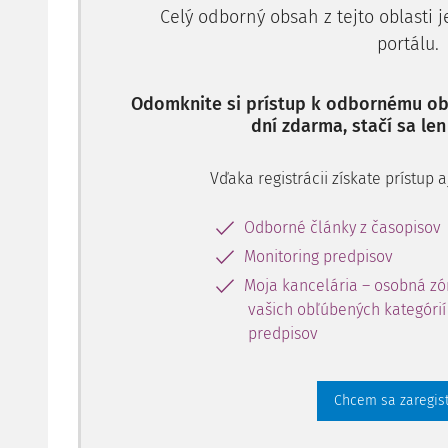
domáha ochrany pred nezákonným zásahom žalovan
Celý odborný obsah z tejto oblasti 
ktorý má spočívať v aplikácii "protiústavných" ustan
portálu.
ktorou sa vydáva Por
Odomknite si prístup k odbornému obs
dní zdarma, stačí sa len
Vďaka registrácii získate prístup
Odborné články z časopisov
Monitoring predpisov
Moja kancelária – osobná zó
vašich obľúbených kategórií 
predpisov
Chcem sa zaregis