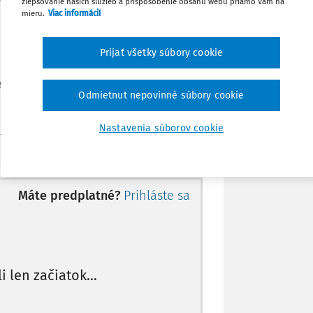
zlepšovanie našich služieb a prispôsobenie obsahu webu priamo Vám na
Stiahnuť
mieru.
Viac informácií
ľudských práv a slobôd
Poznámka
Prijať všetky súbory cookie
neho poriadku
Odmietnut nepovinné súbory cookie
sterstva spravodlivosti Slovenskej republiky
Nastavenia súborov cookie
restu odňatia slobody
itímne, ak sú ich niektoré práva a
Máte predplatné?
Prihláste sa
li len začiatok...
m Najvyššiemu súdu SR 11. októbra 2010,