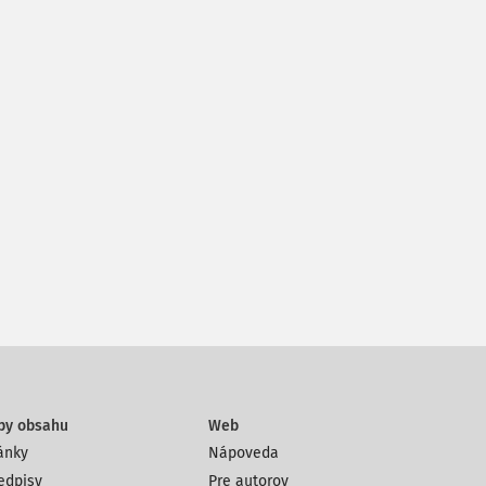
py obsahu
Web
ánky
Nápoveda
edpisy
Pre autorov