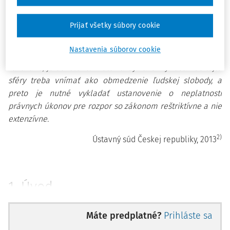
náležitosti, ak sa na ňom prejavia väčšie-menšie
nedostatky, vtedy je úkon neplatný.
Prijať všetky súbory cookie
1)
Mór Katona, 1899
Nastavenia súborov cookie
V súkromnoprávnej sfére platí zásada, že čo nie je
zakázané, je dovolené. Preto každý zákonný zásah do tejto
sféry treba vnímať ako obmedzenie ľudskej slobody, a
preto je nutné vykladať ustanovenie o neplatnosti
právnych úkonov pre rozpor so zákonom reštriktívne a nie
extenzívne.
2)
Ústavný súd Českej republiky, 2013
1. Úvod
Napriek tomu, že právna úprava (ne)platnosti právnych
Máte predplatné?
Prihláste sa
úkonov patrí medzi fundamentálne zložky matérie