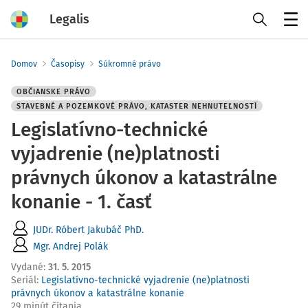
Legalis
Menu
Domov
Časopisy
Súkromné právo
OBČIANSKE PRÁVO
STAVEBNÉ A POZEMKOVÉ PRÁVO, KATASTER NEHNUTEĽNOSTÍ
Legislatívno-technické
vyjadrenie (ne)platnosti
právnych úkonov a katastrálne
konanie - 1. časť
JUDr. Róbert Jakubáč PhD.
Mgr. Andrej Polák
Vydané
:
31. 5. 2015
Seriál:
Legislatívno-technické vyjadrenie (ne)platnosti
právnych úkonov a katastrálne konanie
29 minút čítania