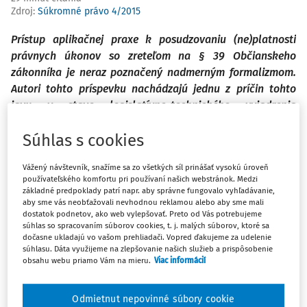
Zdroj
:
Súkromné právo 4/2015
Prístup aplikačnej praxe k posudzovaniu (ne)platnosti
právnych úkonov so zreteľom na § 39 Občianskeho
zákonníka je neraz poznačený nadmerným formalizmom.
Autori tohto príspevku nachádzajú jednu z príčin tohto
javu v stave legislatívno-technického vyjadrenia
(ne)platnosti právnych úkonov. Vo svetle právnych
Súhlas s cookies
názorov prezentovaných v judikatúre a odbornej literatúre
sa autori zamýšľajú nad dôsledkami rozporu právneho
Vážený návštevník, snažíme sa zo všetkých síl prinášať vysokú úroveň
úkonu so zákonom, a to s osobitným zreteľom na právne
používateľského komfortu pri používaní našich webstránok. Medzi
úkony, ktorými sa nakladá s nehnuteľnosťami. Autori sa
základné predpoklady patrí napr. aby správne fungovalo vyhľadávanie,
zamýšľajú nad problematikou spísania viacerých právnych
aby sme vás neobťažovali nevhodnou reklamou alebo aby sme mali
dostatok podnetov, ako web vylepšovať. Preto od Vás potrebujeme
úkonov na jednej zmluvnej listine a otázkou práva
súhlas so spracovaním súborov cookies, t. j. malých súborov, ktoré sa
rozhodného pre posúdenie platnosti právneho úkonu,
dočasne ukladajú vo vašom prehliadači. Vopred ďakujeme za udelenie
súhlasu. Dáta využijeme na zlepšovanie našich služieb a prispôsobenie
ktorým sa nakladalo s nehnuteľnosťou.
obsahu webu priamo Vám na mieru.
Viac informácií
Ak niektorý právny úkon nemá zákonom stanovené
Odmietnut nepovinné súbory cookie