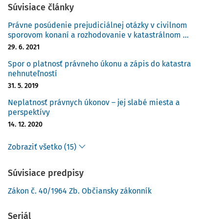
Súvisiace články
sa dostaneme k dôvodovej správe k Občianskemu
zákonníku, ktorá by mala poskytnúť určitý návod na
Právne posúdenie prejudiciálnej otázky v civilnom
interpretáciu jeho skôr uvedených ustanovení,
sporovom konaní a rozhodovanie v katastrálnom ...
poukazujeme na čiastočne precíznejšie ustanovenia v
29. 6. 2021
staršej právnej úprave. Podľa § 36 ods. 1 Občianskeho
Spor o platnosť právneho úkonu a zápis do katastra
zákonníka z roku 1950 n
nehnuteľností
31. 5. 2019
Neplatnosť právnych úkonov – jej slabé miesta a
perspektívy
14. 12. 2020
Zobraziť všetko (15)
Súvisiace predpisy
Zákon č. 40/1964 Zb. Občiansky zákonník
Seriál