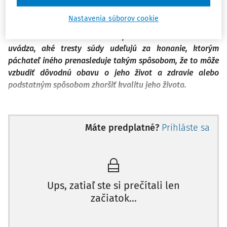
nebezpečného prenasledovania, a teda deklaruje, aké
Nastavenia súborov cookie
konanie jednotliví páchatelia vykonávali a ako dlho
takéto konanie trvalo. V neposlednom rade autorka
uvádza, aké tresty súdy udeľujú za konanie, ktorým
páchateľ iného prenasleduje takým spôsobom, že to môže
vzbudiť dôvodnú obavu o jeho život a zdravie alebo
podstatným spôsobom zhoršiť kvalitu jeho života.
Úvod
Máte predplatné?
Prihláste sa
Zákonodarca v rámci zmeny legislatívy urobil v tejto
"naoko" nie veľmi výraznej skutkovej podstate dve
formálne úpravy. Prvá sa týka vypustenia termínu
"dlhodobo" a ďalšia sa týka zvýšenia trestnej sadzby, ktorá
Ups, zatiaľ ste si prečítali len
hrozí páchateľovi takéhoto trestného činu a ktorá sa v
začiatok...
rámci základnej skutkovej podstaty zvýšila z pôvodných
"až na jeden rok"
na aktuálnych
"až na tri roky"
. Kladieme