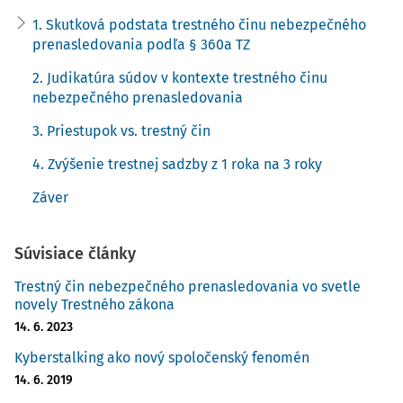
Zákonodarca v rámci trestného činu nebezpečného
1. Skutková podstata trestného činu nebezpečného
prenasledovania podľa
§ 360a TZ
primárne chráni
prenasledovania podľa § 360a TZ
medziľudské vzťahy a právo človeka na pocit bezpečného
a kvalitného života. Hmotným predmetom útoku je osoba
2. Judikatúra súdov v kontexte trestného činu
nebezpečného prenasledovania
v jej fyzickom zhmotnení, pričom táto osoba vníma a je
schopná porozumieť útokom smerujúcim k
3. Priestupok vs. trestný čin
prenasledovaniu. Hmotným predmetom útoku môžu byť v
4. Zvýšenie trestnej sadzby z 1 roka na 3 roky
spojitosti s touto osobou i ďalšie osoby či veci.
Záver
Objektívna stránka
spočíva v konaní páchateľa, ktorý
iného prenasleduje takým spôsobom, že to môže vzbudiť d
Súvisiace články
Trestný čin nebezpečného prenasledovania vo svetle
novely Trestného zákona
14. 6. 2023
Kyberstalking ako nový spoločenský fenomén
14. 6. 2019