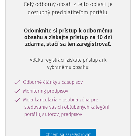
si v tomto smere otázku, či uvedené zmeny napomôžu
Celý odborný obsah z tejto oblasti je
precizovaniu danej skutkovej podstaty, a zamýšľame sa
dostupný predplatiteľom portálu.
nad faktormi, ktoré viedli zákonodarcu k tejto zmene, ako
aj nad vhodnosťou, resp. nevhodnosťou uvedených zmien,
Odomknite si prístup k odbornému
a to na základe vzorky dosiaľ rozhodnutých trestných vecí
obsahu a získajte prístup na 10 dní
vo vzťahu k trestnému činu nebezpečného
zdarma, stačí sa len zaregistrovať.
prenasledovania.
V úvode je ešte potrebné uviesť, že do právneho poriadku
Vďaka registrácii získate prístup aj k
Slovenskej republiky bola skutková podstata trestného
vybranému obsahu:
činu nebezpečného prenasledovania (angl.
stalking
)
1)
doplnená novelou
Trestného zákona
č.
262/2011 Z. z.
,
Odborné články z časopisov
ktorá nadobudla účinnosť 1. septembra 2011, pričom prvý
Monitoring predpisov
odsudzujúci rozsudok bol vydaný na Okresnom súde
Moja kancelária – osobná zóna pre
Galanta 8. augusta 2012, sp. zn. 1 T 123/2012.
sledovanie vašich obľúbených kategórií
portálu, autorov, predpisov
1. Skutková podstata trestného
činu nebezpečného
Chcem sa zaregistrovať