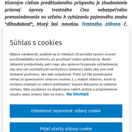
Hlavným cieľom predkladaného príspevku je zhodnotenie
právnej úpravy trestného činu nebezpečného
prenasledovania vo vzťahu k vykázaniu pojmového znaku
"dlhodobosť", ktorý bol novelou
Trestného zákona
č.
40/2024 Z. z.
vypustený. Autorka má za to, že vypustenie
pojmu "dlhodobosť" zo skutkovej podstaty trestného činu
Súhlas s cookies
nebezpečného prenasledovanie je vhodným a správnym
krokom na ceste k efektívnejšiemu postihovaniu tohto
Vážený návštevník, snažíme sa zo všetkých síl prinášať vysokú úroveň
trestného činu.
používateľského komfortu pri používaní našich webstránok. Medzi
základné predpoklady patrí napr. aby správne fungovalo vyhľadávanie,
aby sme vás neobťažovali nevhodnou reklamou alebo aby sme mali
dostatok podnetov, ako web vylepšovať. Preto od Vás potrebujeme
Na dokázanie svojich slov sa autorka rozhodla analyzovať
súhlas so spracovaním súborov cookies, t. j. malých súborov, ktoré sa
dosiaľ právoplatné rozhodnutia týkajúce sa nebezpečného
dočasne ukladajú vo vašom prehliadači. Vopred ďakujeme za udelenie
prenasledovania a vymedziť tak, ako sa súdna moc
súhlasu. Dáta využijeme na zlepšovanie našich služieb a prispôsobenie
obsahu webu priamo Vám na mieru.
Viac informácií
vysporadúvala s pojmom "dlhodobosť", resp. koľko
minimálne a koľko maximálne muselo protiprávne
konanie trvať, aby bolo klasifikované ako trestný čin
Odmietnut nepovinné súbory cookie
nebezpečného prenasledovania. Autorka na podklade
judikatúry súdnych autorít poukazuje na modus operandi
Prijať všetky súbory cookie
daných trestných konaní previazaných s trestným činom