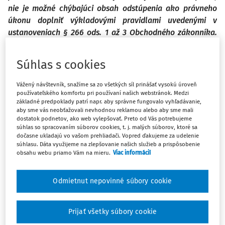
nie je možné chýbajúci obsah odstúpenia ako právneho
úkonu doplniť výkladovými pravidlami uvedenými v
ustanoveniach § 266 ods. 1 až 3 Obchodného zákonníka.
(rozsudok Najvyššieho súdu SR sp. zn. 3 Obdo 61/2016 z
30.11.2016)
Súhlas s cookies
Vážený návštevník, snažíme sa zo všetkých síl prinášať vysokú úroveň
používateľského komfortu pri používaní našich webstránok. Medzi
1. Úvod do problému a doterajšia
základné predpoklady patrí napr. aby správne fungovalo vyhľadávanie,
aby sme vás neobťažovali nevhodnou reklamou alebo aby sme mali
judikatúra
dostatok podnetov, ako web vylepšovať. Preto od Vás potrebujeme
súhlas so spracovaním súborov cookies, t. j. malých súborov, ktoré sa
Najvyšší súd SR (ďalej len "najvyšší súd") v rozsudku sp. zn.
dočasne ukladajú vo vašom prehliadači. Vopred ďakujeme za udelenie
súhlasu. Dáta využijeme na zlepšovanie našich služieb a prispôsobenie
3 Obdo 61/2016 z 30.11.2016, uverejnenom v Zbierke
obsahu webu priamo Vám na mieru.
Viac informácií
stanovísk Najvyššieho súdu a rozhodnutí súdov Slovenskej
republiky pod č. 62/2017, artikuloval potrebu uvedenia
Odmietnut nepovinné súbory cookie
dôvodov odstúpenia od zmluvy v obchodných vzťahoch.
Formuloval prísnu požiadavku uviesť dôvod odstúpenia
ako náležitosť právneho úkonu pod sankciou neplatnosti
Prijať všetky súbory cookie
odstúpenia od zmluvy. Rozhodnutie sa týkalo odstúpenia, v