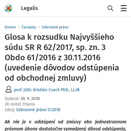
Legalis
Menu
Domov
Časopisy
Súkromné právo
Glosa k rozsudku Najvyššieho
súdu SR R 62/2017, sp. zn. 3
Obdo 61/2016 z 30.11.2016
(uvedenie dôvodov odstúpenia
od obchodnej zmluvy)
prof. JUDr. Kristián Csach PhD., LL.M.
Vydané
:
30. 9. 2018
28 minút čítania
Zdroj
:
Súkromné právo 5/2018
Ak nie je v odstúpení od zmluvy ako jednostrannom
právnom úkone dostatočne vymedzený dôvod odstúpenia,