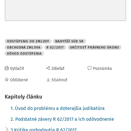
záveru. Okrem praktického významu a dôsledkov rozsudku
R 62/2017 je rozhodnutie dôležité aj z pohľadu
teoretického. Je totiž učebnicovým príkladom limitov
komparatívnej práce so zahraničnou judikatúrou, ako aj
spôsobu práce s kategóriami typovosti právnych úkonov a
ich náležitosťami či výkladom (a ich vzájomného vzťahu).
ODSTÚPENIE OD ZMLUVY
NAJVYŠŠÍ SÚD SR
OBCHODNÁ ZMLUVA
R 62/2017
URČITOSŤ PRÁVNEHO ÚKONU
DÔVOD ODSTÚPENIA
2. Podstatné závery R 62/2017 a
Vytlačiť
Zdieľať
Poznámka
ich odôvodnenie
Obľúbené
Stiahnuť
Základné závery glosovaného rozhodnutia sú tri, z toho
prvé dva sú vzájomne prepojené:
Kapitoly článku
Po prvé, je nevyhnutné, aby zmluvná strana, ktorá chce
1. Úvod do problému a doterajšia judikatúra
prejaviť vôľu smerujúcu k zániku záväzku odstúpením,
jednoznačne
2. Podstatné závery R 62/2017 a ich odôvodnenie
3.Kritika rozhodnutia R 62/2017