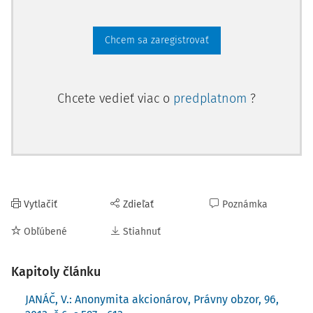
radoch politikov tieto anonymné akcie vyvolávali veľmi
odmietavé a negatívne postoje; v existencii anonymných
Chcem sa zaregistrovať
akcií videli iba nástroj slúžiaci na legalizáciu výnosov
pochádzajúcich z trestnej činnosti a podporujúci rozvoj
korupcie. Dôsledkom uvedeného bolo, že veľa krajín
Chcete vedieť viac o
predplatnom
?
(vrátane Slovenskej republiky) pristúpilo k zrušeniu
existencie listinných akcií na doručiteľa. Napriek
uvedenému aj naďalej v Slovenskej republike existujú
možnosti, ktoré či už v menšej, alebo väčšej miere dokážu
akcionárom určitú mieru anonymity poskytnúť. Analýza
súčasného stavu anonymity akcionárov v Slovenskej
republike spoločne so skúmaním možností zachovania si
Vytlačiť
Zdieľať
Poznámka
anonymity akcionárov podľa platného práva sú
Obľúbené
Stiahnuť
predmetom nižšie uvedeného príspevku.
Kapitoly článku
2. Anonymita akcionárov a jej
JANÁČ, V.: Anonymita akcionárov, Právny obzor, 96,
úrovne