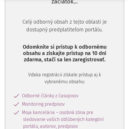
Podstata anonymity akcionárov spočíva v nepoznaní
začiatok...
pravej identity akcionára akciovej spoločnosti. Od samého
vzniku akciovej spoločnosti ako osobitného druhu
Celý odborný obsah z tejto oblasti je
kapitálovej obchodnej spoločnosti bola anonymita jej
spoločníkov jedným zo základných charakteristických
dostupný predplatiteľom portálu.
znakov. Tradícia poňatia akciovej spoločnosti ako
spoločnosti, ktorej akcionárska štruktúra nie je známa,
Odomknite si prístup k odbornému
potvrdzuje aj francúzske označenie akciovej spoločnosti v
obsahu a získajte prístup na 10 dní
obchodnom zákonníku ako société anonyme, teda
zdarma, stačí sa len zaregistrovať.
1)
doslovne anonymná spoločnosť.
Vďaka registrácii získate prístup aj k
Aký je stav anonymity akcionárov v súčasnosti? Rozvoj
vybranému obsahu:
finančných trhov priniesol so sebou fenomén
dematerializácie cenných papierov, ktorý na jednej strane
Odborné články z časopisov
umožnil zníženie transakčných nákladov pri obchodovaní
Monitoring predpisov
s akciami, na strane druhej anonymitu akcionárov
významným spôsobom narušil. Akcie na doručiteľa, ako
Moja kancelária – osobná zóna pre
sledovanie vašich obľúbených kategórií
tradične využívaný nástroj na zachovanie anonymity, a ich
portálu, autorov, predpisov
ďalšia existencia sa stali predmetom politických diskusií. V