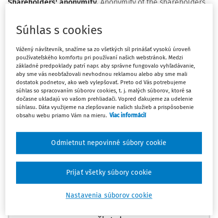
Shareholders' anonymity.
Anonymity of the shareholders
is the dominant topic of this article. In article the author
deals with the anonymity of the shareholders from the
Súhlas s cookies
perspective of analysis of selected provisions of the act, in
Vážený návštevník, snažíme sa zo všetkých síl prinášať vysokú úroveň
particular the Commercial Code (act no. 513/1991 Coll.).
používateľského komfortu pri používaní našich webstránok. Medzi
The attention is focused on individual situations where,
základné predpoklady patrí napr. aby správne fungovalo vyhľadávanie,
aby sme vás neobťažovali nevhodnou reklamou alebo aby sme mali
during the operation of joint-stock companies, the identity
dostatok podnetov, ako web vylepšovať. Preto od Vás potrebujeme
of shareholders are necessarily deanonymised; the article
súhlas so spracovaním súborov cookies, t. j. malých súborov, ktoré sa
also deals with the opportunities and degree of anonymity,
dočasne ukladajú vo vašom prehliadači. Vopred ďakujeme za udelenie
súhlasu. Dáta využijeme na zlepšovanie našich služieb a prispôsobenie
which a shareholder is able to preserve under the valid
obsahu webu priamo Vám na mieru.
Viac informácií
law.
Odmietnut nepovinné súbory cookie
Key words:
share, shareholder, anonymity,
Máte predplatné?
Prihláste sa
deanonymization, nominee shareholder, intermediated
securities
Prijať všetky súbory cookie
Nastavenia súborov cookie
1. Úvod
Ups, zatiaľ ste si prečítali len