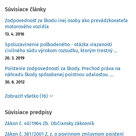
omeškania vo výške 13% ročne a so zreteľom na účinné
Súvisiace články
späťvzatie žaloby v časti istiny 125 221,60 Sk zastavil
konanie podľa § 96 ods. 1 Občianskeho súdneho poriadku
Zodpovednosť za škodu inej osoby ako prevádzkovateľa
motorového vozidla
(ďalej aj "OSP").
13. 4. 2016
Žalobca 27. januára 2011 so súhlasom súdu zmenil petit
Spoluzavinenie poškodeného - otázka viazanosti
žaloby s tým, že žiadal, aby mu súd priznal úrok z
civilného súdu výrokom rozsudku, ktorým trestný ...
omeškania vo výške 16% ročne zo sumy 2 951 eur od 1.
20. 3. 2019
novembra 2002 do 22. februára 2006 a úrok z omeškania
Poistenie zodpovednosti za škody. Prechod práva na
vo výške 16% ročne zo
náhradu škody spôsobenej poistnou udalosťou. ...
30. 6. 2012
Zobraziť všetko (16)
Súvisiace predpisy
Zákon č. 40/1964 Zb. Občiansky zákonník
Zákon č. 381/2001 Z. z. o povinnom zmluvnom poistení