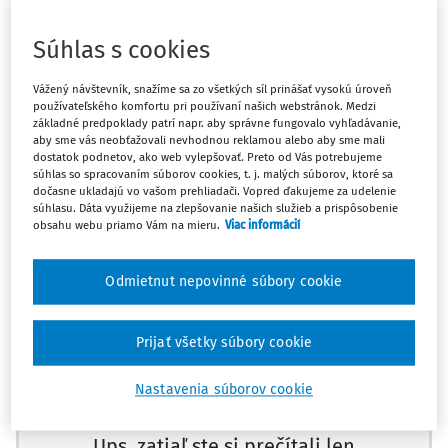
§ 823 Občianskeho zákonníka
Súhlas s cookies
§ 15 ods. 1 zákona č. 381/2001 Z.z. o povinnom zmluvnom
poistení zodpovednosti za škodu spôsobenú prevádzkou
Vážený návštevník, snažíme sa zo všetkých síl prinášať vysokú úroveň
používateľského komfortu pri používaní našich webstránok. Medzi
motorového vozidla a o zmene a doplnení niektorých
základné predpoklady patrí napr. aby správne fungovalo vyhľadávanie,
zákonov
aby sme vás neobťažovali nevhodnou reklamou alebo aby sme mali
dostatok podnetov, ako web vylepšovať. Preto od Vás potrebujeme
súhlas so spracovaním súborov cookies, t. j. malých súborov, ktoré sa
Poškodený je oprávnený uplatniť svoj nárok na náhradu
dočasne ukladajú vo vašom prehliadači. Vopred ďakujeme za udelenie
súhlasu. Dáta využijeme na zlepšovanie našich služieb a prispôsobenie
škody spôsobenú prevádzkou dopravného prostriedku
obsahu webu priamo Vám na mieru.
Viac informácií
priamo proti poisťovateľovi (§ 15 ods. 1 zákona č. 381/2001
Z.z. o povinnom zmluvnom poistení zodpovednosti za
Odmietnut nepovinné súbory cookie
škodu spôsobenú prevádzkou motorového vozidla a o
zmene a doplnení niektorých zákonov).
Máte predplatné?
Prihláste sa
Prijať všetky súbory cookie
Poisťovateľ vykonávajúci povinné zmluvné poistenie
zodpovednosti za škodu spôsobenú prevádzkou
Nastavenia súborov cookie
motorového vozidla má pri uplatnení nároku
poškodeného na náhradu škody rovnaké právne
Ups, zatiaľ ste si prečítali len