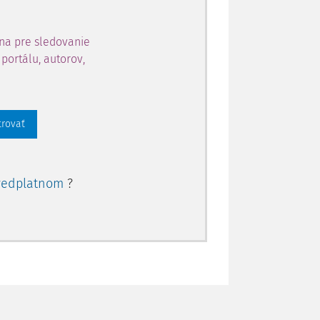
ozhodný výraz v Celsově výroku zpravidla
padě slušnost. Latinské
aequare
jednání se hodí snad nejlépe výraz:
na pre sledovanie
í označovaná jako
aequitas
se ve
portálu, autorov,
2)
enastolujících konkrétnější představu.
Z
ližší vymezení ekvity jako
smyslu pro
3)
mnasiálních studií vstřebával latinu.
trovať
í zákonné úpravě českého soukromého
ý základ, z něhož vyrostl koncept ekvity
edlností. Hodí se nicméně zdůraznit, že
redplatnom
?
epoše měla v dobovém kontextu jiný
s
římského práva,
equity
v
peme v našem prostředí, nemají totožné
atný rys spočívající v úsilí o
 záležitostech musí mít spravedlnost a
ejíž apel setrvale zní dlouhá staletí.