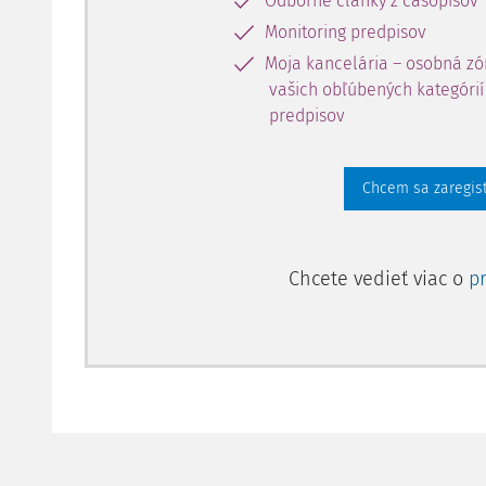
Odborné články z časopisov
představy velmi mlhavé. To je dáno mj. tím, jak se r
překládá: s důrazem na rovnost, spravedlnost, popří
Monitoring predpisov
znamená
rovnat, činit rovným,
v intencích tohoto po
Moja kancelária – osobná zó
vyrovnávat.
Kategorie římského juristického myšlen
vašich obľúbených kategórií 
slovnících charakterizuje různými slovy, zpravidla n
predpisov
charakteristik tohoto typu se jeví jako podstatě nejb
právní řád
v knize, z níž autor tohoto textu v době gy
Chcem sa zaregis
Hlavní zaměření této studie se vztahuje k aktuáln
práva. Přesto se nelze vyhnout poukazu na myšlenkov
jako nástroje směřujícího k souzvuku práva se sprav
Chcete vedieť viac o
p
řada výroků, tezí a pouček formulovaných v určité 
4)
význam, než v jakém je vnímáme dnes,
a že
equita
angloamerické právní dogmatice i
ekvita,
jak ji chá
významové kontury. Nicméně mají i tak společný podst
spravedlivé právo. Vyjadřuje to parémie, že
ve všech
5)
slušnost přednost před pravidlem přísného práva,
j