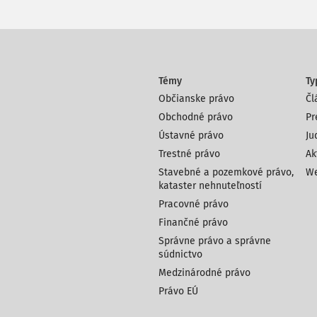
vem zákonným a spravedlivým
eč myšlenka sama vznikla a má svůj
ci si uvědomovali význam zákona jako
8)
 o zákon jako o hradbu"
- vždyť
"zákon
Témy
Ty
é proto, že
"lidé pokládají jedno za
Občianske právo
Čl
nali by jméno Diké, kdyby nebylo těchto
Obchodné právo
Pr
znam,
"neboť všechny lidské zákony jsou
Ústavné právo
Ju
disonanci, protože božský zákon
Trestné právo
13)
Ak
 svého omezeného chápání tohoto zákona
Stavebné a pozemkové právo,
We
svém soužití hledají, co je dobré, a
kataster nehnuteľností
ámo, že nejeden jednotlivec tíhne k
Pracovné právo
15)
e ono kýžené dobré."
Nejen z těchto
Finančné právo
e sofistického směru, uvědomovali
Správne právo a správne
m přirozeným,
"neboť požadavky zákonů
súdnictvo
vky zákonů jsou smluvené, ne přirozené,
Medzinárodné právo
17)
rávě sofisté jako Hippias
nebo
Právo EÚ
enských poměrů na rozpor zákonného
to vystihl v Antigoně jejím výrokem, že