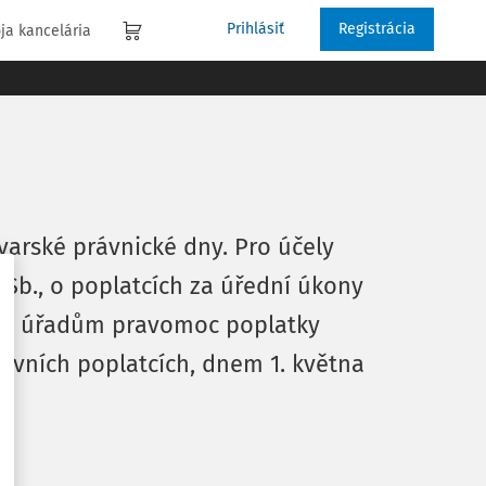
Prihlásiť
Registrácia
ja kancelária
varské právnické dny. Pro účely
 Sb., o poplatcích za úřední úkony
vním úřadům pravomoc poplatky
právních poplatcích, dnem 1. května