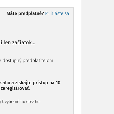
e taken into consideration in the Czech
a number of references to examples of
Máte predplatné?
Prihláste sa
stem, common law, the Civil Code, case -
li len začiatok...
je dostupný predplatiteľom
. Historicky se v československých
 Oč je zákonodárce zdrženlivější a oč
to méně je ekvita tabu pro judikaturu.
ahu a získajte prístup na 10
kých soudů jich najdeme na dvě stě
 zaregistrovať.
e, a z toho přes třicet judikátů ji
 aj k vybranému obsahu:
ojmem ekvity se však nejednou spojují