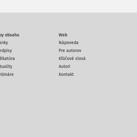
py obsahu
Web
ánky
Nápoveda
edpisy
Pre autorov
dikatúra
Kľúčové slová
tuality
Autori
bináre
Kontakt