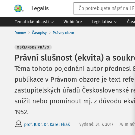
Legalis
Tematické oblasti
Webináre
Legislatíva
Čas
Domov
Časopisy
Právny obzor
OBČIANSKE PRÁVO
Právní slušnost (ekvita) a souk
Téma tohoto pojednání autor přednesl 8.
publikace v Právnom obzore je text refer
zastupitelských úřadů Československé r
snížit nebo prominout mj. z důvodu ekvit
1952.
Vydané
:
31. 7. 2017
78 minút
prof. JUDr. Dr. Karel Eliáš