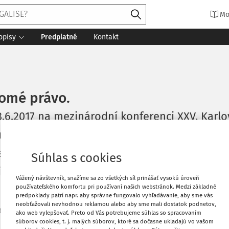
Mo
opisy
Predplatné
Kontakt
romé právo.
6.2017 na mezinárodní konferenci XXV. Karlo
átu upraven a rozšířen. Šlo o zák. č. 225/1925
epubliky, jehož § 8 založil příslušným sprá
Súhlas s cookies
y. Zákon byl zrušen zák. č. 105/1951 Sb., o s
Vážený návštevník, snažíme sa zo všetkých síl prinášať vysokú úroveň
používateľského komfortu pri používaní našich webstránok. Medzi základné
predpoklady patrí napr. aby správne fungovalo vyhľadávanie, aby sme vás
neobťažovali nevhodnou reklamou alebo aby sme mali dostatok podnetov,
 čítania
Zdroj
:
Právny obzor 4/2017
ako web vylepšovať. Preto od Vás potrebujeme súhlas so spracovaním
súborov cookies, t. j. malých súborov, ktoré sa dočasne ukladajú vo vašom