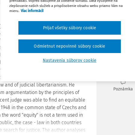
prehliadači. Vopred ďakujeme za udelenie súhlasu. Dáta využijeme na
zlepšovanie našich služieb a prispôsobenie obsahu webu priamo Vám na
mieru.
Viac informácií
Vytlačiť
ita) a soukromé právo.
Prijať všetky súbory cookie
 337 - 390.
Obľúbené
Odmietnut nepovinné súbory cookie
ddresses the issue of application of
Zdieľať
partially Slovak courts in civil matters.
Nastavenia súborov cookie
h references to the intellectual basis of
n lawyers. The author comparatively
Stiahnuť
e in the search for justice in tried cases,
aw and of judicial libertarianism. He
Poznámka
sm argumentation by the principles of
ecent judge was able to find an equitable
e 1948 in the common state of Czechs and
 the word "equity" is not a term used in
ublic, the case - law in both countries
e search for justice. The author analyses