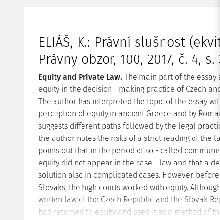
ELIÁŠ, K.: Právní slušnost (ekv
Právny obzor, 100, 2017, č. 4, s.
Equity and Private Law.
The main part of the essay a
equity in the decision - making practice of Czech and 
The author has interpreted the topic of the essay wit
perception of equity in ancient Greece and by Roma
suggests different paths followed by the legal practic
the author notes the risks of a strict reading of the l
points out that in the period of so - called communi
equity did not appear in the case - law and that a d
solution also in complicated cases. However, befor
Slovaks, the high courts worked with equity. Although
written law of the Czech Republic and the Slovak Rep
had returned to equity and used it as a method of th