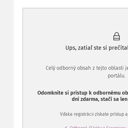
the achieved results and shows how these trends wer
Civil Code from 2012. The essay is accompanied by 
decision - making practice.
Key words:
equity, justice, civil law, continental sy
law
Ups, zatiaľ ste si prečíta
I. Úvodem
1.
Ars
boni et aequi
Celý odborný obsah z tejto oblasti 
Ekvita není pojmem užívaným našimi platnými zákony
portálu.
právních předpisech objevila jen v jediném případě.
méně je ekvita tématem zdejší odborné literatury, o 
Odomknite si prístup k odbornému obs
Mezi rozhodnutími československých a českých vyso
dní zdarma, stačí sa len
padesát, v jejichž textu se tak či onak s ekvitou pracuj
1)
zařazuje do právní věty.
Vďaka registrácii získate prístup
Každý právník jistě ví, že
ius est ars boni et aequi
,
s p