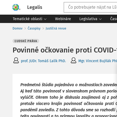
Legalis
Tematické oblasti
Webináre
Legislatíva
Čas
Domov
Časopisy
Justičná revue
ĽUDSKÉ PRÁVA
Povinné očkovanie proti COVID-1
prof. JUDr. Tomáš Ľalík PhD.
Mgr. Vincent Bujňák Ph
Predmetná štúdia pojednáva o možnostiach zaveden
Aj keď táto povinnosť v slovenskom právnom poria
vylúčiť. Okrem toho je diskusia zaujímavá aj z p
pretože viacero krajín povinnosť očkovania proti 
pandémii zaviedlo. Z tohto dôvodu sme sa rozhodli
tejto povinnosti a to prizmou legality a proporciona