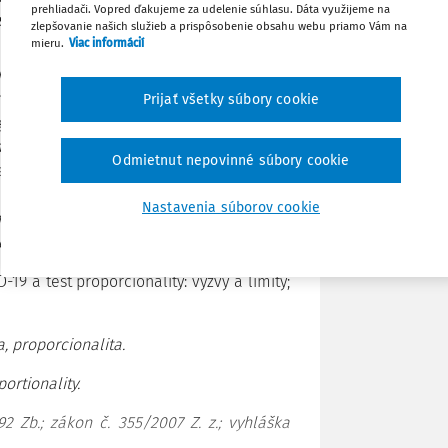
prehliadači. Vopred ďakujeme za udelenie súhlasu. Dáta využijeme na
kú výnimku z povinného očkovania.
zlepšovanie našich služieb a prispôsobenie obsahu webu priamo Vám na
mieru.
Viac informácií
Stiahnuť
g mandatory vaccination against COVID-19.
 legal order, it cannot be ruled out in the
Prijať všetky súbory cookie
Poznámka
ing from the point of view of comparative
duced the obligation to vaccinate against
Odmietnut nepovinné súbory cookie
emic. For this reason, we decided to point
n of this obligation through the prism of
Nastavenia súborov cookie
n in the Slovak constitutional ordermust
 exemption from mandatory vaccination.
-19 a test proporcionality: výzvy a limity;
, proporcionalita.
ortionality.
2 Zb.; zákon č. 355/2007 Z. z.; vyhláška