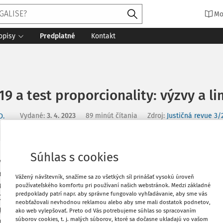
Mo
opisy
Predplatné
Kontakt
9 a test proporcionality: výzvy a li
Vydané
:
3. 4. 2023
89 minút čítania
Zdroj
:
Justičná revue 3/
D.
Súhlas s cookies
ia povinného očkovania proti COVID-19.
Vytlačiť
dku nefiguruje, v budúcnosti ju nemožno
Vážený návštevník, snažíme sa zo všetkých síl prinášať vysokú úroveň
ohľadu komparatívneho ústavného práva,
používateľského komfortu pri používaní našich webstránok. Medzi základné
Obľúbené
predpoklady patrí napr. aby správne fungovalo vyhľadávanie, aby sme vás
COVID-19 v čase vrcholiaceho boja proti
neobťažovali nevhodnou reklamou alebo aby sme mali dostatok podnetov,
 poukázať na možnosti a limity zavedenia
ako web vylepšovať. Preto od Vás potrebujeme súhlas so spracovaním
súborov cookies, t. j. malých súborov, ktoré sa dočasne ukladajú vo vašom
lity, ktoré musí každá povinnosť splniť v
Zdieľať