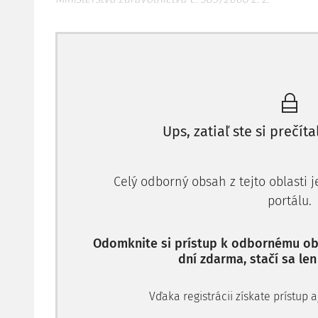
ÚVOD
Vírus COVID-19 priniesol obrovskú zmenu, ktorá sa 
Cez paradigmatické obmedzenia ľudských práv, karan
lockdowny či izoláciu. Jedným z aspektov prinášajúcic
bolo očkovanie. Najprv bolo v diskurze prezentovan
Ups, zatiaľ ste si prečíta
by sa už nechcel chrániť proti zákernej chorobe), al
a rozširovania vírusu sa očkovanie začalo čoraz vi
krajinách sa táto právna povinnosť v tej či inej for
Celý odborný obsah z tejto oblasti 
poriadku.
portálu.
Na Slovensku takáto právna povinnosť nikdy nebola
Odomknite si prístup k odbornému obs
a 2022, keď spoločnosť bola frustrovaná z ďalších a
dní zdarma, stačí sa len
o zavedení právnej povinnosti očkovania proti COVID-
2022 vypracovalo právnu analýzu možnosti zavedeni
uznesenia vlády č. 736 z 8. decembra 2021, na ktor
Vďaka registrácii získate prístup
s ňou pracovať.