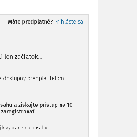
Máte predplatné?
Prihláste sa
1)
dotkla mnohých aspektov nášho života.
tény až po (povinné) testovania,
h nádej v istej fáze boja proti vírusu
é ako dobrovoľné či prirodzené (veď kto
li len začiatok...
e neskôr v prípade zlyhania dobrovoľnosti
ac skloňovať ako povinnosť. V mnohých
me nakoniec aj dostala do právneho
je dostupný predplatiteľom
 stanovená. Avšak na prelome rokov 2021
ahu a získajte prístup na 10
 ďalších obmedzení, sa aj u nás uvažovalo
 zaregistrovať.
19. Ministerstvo zdravotníctva v januári
a takejto právnej povinnosti na základe
ú budeme v článku pravidelne odkazovať a
 aj k vybranému obsahu: