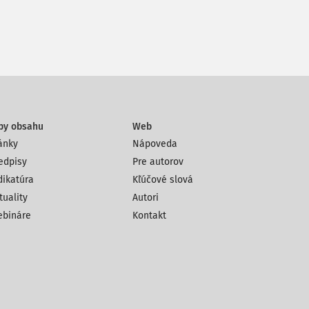
py obsahu
Web
ánky
Nápoveda
edpisy
Pre autorov
dikatúra
Kľúčové slová
tuality
Autori
bináre
Kontakt