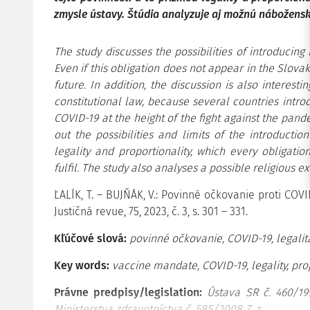
zmysle ústavy. Štúdia analyzuje aj možnú nábožens
The study discusses the possibilities of introducin
Even if this obligation does not appear in the Slovak
future. In addition, the discussion is also interest
constitutional law, because several countries intro
COVID-19 at the height of the fight against the pand
out the possibilities and limits of the introductio
legality and proportionality, which every obligatio
fulfil. The study also analyses a possible religious
ĽALÍK, T. – BUJŇÁK, V.: Povinné očkovanie proti COVID
Justičná
revue, 75, 2023, č. 3, s. 301 – 331.
Kľúčové slová:
povinné očkovanie, COVID-19, legalita
Key words:
vaccine mandate, COVID-19, legality, prop
Právne predpisy/legislation:
Ústava SR č. 460/199
Ministerstva zdravotníctva č. 585/2008 Z. z.