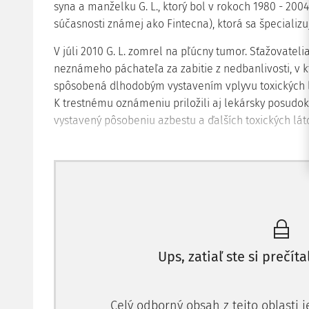
syna a manželku G. L., ktorý bol v rokoch 1980 - 200
súčasnosti známej ako Fintecna), ktorá sa špecializu
V júli 2010 G. L. zomrel na pľúcny tumor. Sťažovatel
neznámeho páchateľa za zabitie z nedbanlivosti, v kto
spôsobená dlhodobým vystavením vplyvu toxických l
K trestnému oznámeniu priložili aj lekársky posudok,
vystavený pôsobeniu azbestu a ďalších toxických lát
Ups, zatiaľ ste si prečíta
Celý odborný obsah z tejto oblasti 