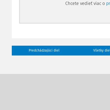
Chcete vedieť viac o
p
Predchádzajúci diel
Všetky die