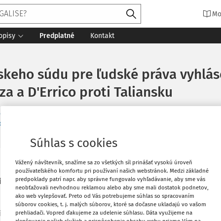
Mo
opisy
Predplatné
Kontakt
keho súdu pre ľudské práva vyhlás
za a D'Errico proti Taliansku
ká PhD.
o súdu pre ľudské práva
6 minút čítania
Zdroj
:
Justičná revue 5/2
Súhlas s cookies
Vážený návštevník, snažíme sa zo všetkých síl prinášať vysokú úroveň
Vytlačiť
 pre porušenie
článku 2 Dohovoru
(právo
používateľského komfortu pri používaní našich webstránok. Medzi základné
predpoklady patrí napr. aby správne fungovalo vyhľadávanie, aby sme vás
ti spôsobenej vystavením toxickým
neobťažovali nevhodnou reklamou alebo aby sme mali dostatok podnetov,
ako web vylepšovať. Preto od Vás potrebujeme súhlas so spracovaním
Obľúbené
súborov cookies, t. j. malých súborov, ktoré sa dočasne ukladajú vo vašom
rí sa narodili v rokoch 1976 a 1956. Ide o
prehliadači. Vopred ďakujeme za udelenie súhlasu. Dáta využijeme na