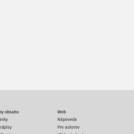
py obsahu
Web
ánky
Nápoveda
edpisy
Pre autorov