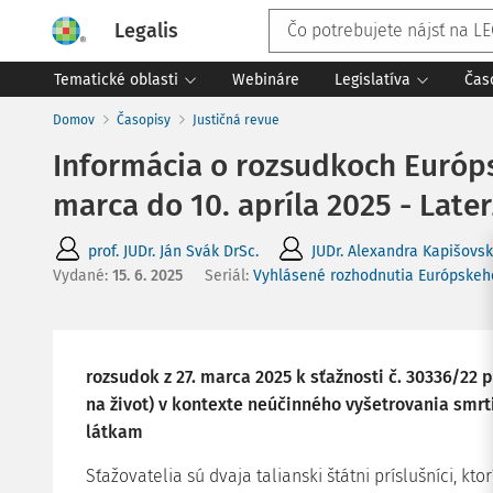
Legalis
Tematické oblasti
Webináre
Legislatíva
Čas
Domov
Časopisy
Justičná revue
Informácia o rozsudkoch Európs
marca do 10. apríla 2025 - Later
prof. JUDr. Ján Svák DrSc.
JUDr. Alexandra Kapišovs
Vydané
:
15. 6. 2025
Seriál:
Vyhlásené rozhodnutia Európskeh
rozsudok z 27. marca 2025 k sťažnosti č. 30336/22
na život) v kontexte neúčinného vyšetrovania smr
látkam
Sťažovatelia sú dvaja talianski štátni príslušníci, kto