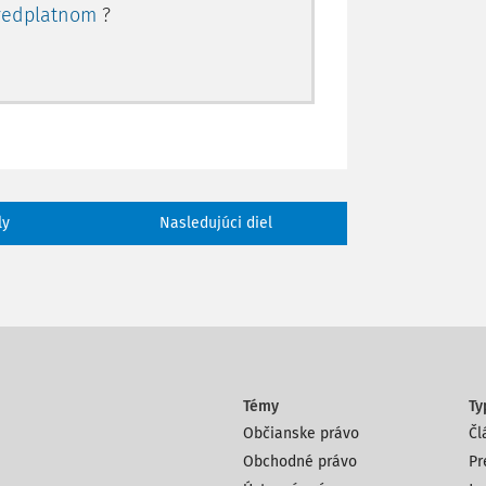
redplatnom
?
ly
Nasledujúci diel
Témy
Ty
Občianske právo
Čl
Obchodné právo
Pr