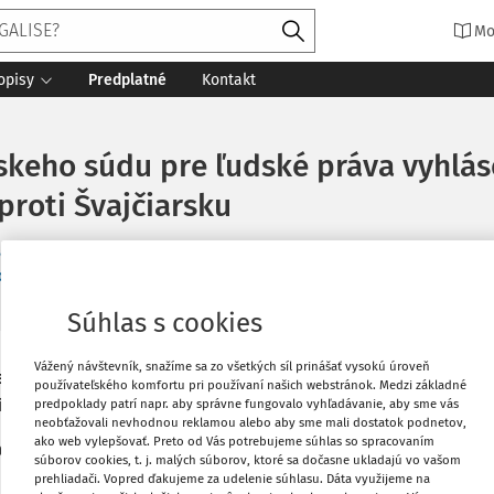
Mo
opisy
Predplatné
Kontakt
keho súdu pre ľudské práva vyhlás
 proti Švajčiarsku
ká PhD.
o súdu pre ľudské práva
7 minút čítania
Zdroj
:
Justičná revue 5/2
Súhlas s cookies
Vážený návštevník, snažíme sa zo všetkých síl prinášať vysokú úroveň
Vytlačiť
re porušenie
článku 2 Dohovoru
(právo
používateľského komfortu pri používaní našich webstránok. Medzi základné
ím zo strany jej partnera
predpoklady patrí napr. aby správne fungovalo vyhľadávanie, aby sme vás
neobťažovali nevhodnou reklamou alebo aby sme mali dostatok podnetov,
Obľúbené
ako web vylepšovať. Preto od Vás potrebujeme súhlas so spracovaním
á sa narodila v roku 1969. V roku 2006
súborov cookies, t. j. malých súborov, ktoré sa dočasne ukladajú vo vašom
 záznam v registri trestov a psychické
prehliadači. Vopred ďakujeme za udelenie súhlasu. Dáta využijeme na