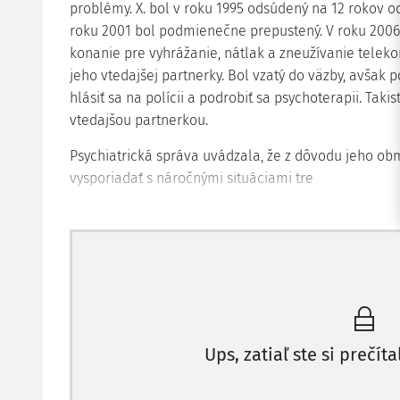
problémy. X. bol v roku 1995 odsúdený na 12 rokov o
roku 2001 bol podmienečne prepustený. V roku 2006 
konanie pre vyhrážanie, nátlak a zneužívanie tele
jeho vtedajšej partnerky. Bol vzatý do väzby, avšak 
hlásiť sa na polícii a podrobiť sa psychoterapii. Tak
vtedajšou partnerkou.
Psychiatrická správa uvádzala, že z dôvodu jeho o
vysporiadať s náročnými situáciami tre
Ups, zatiaľ ste si prečíta