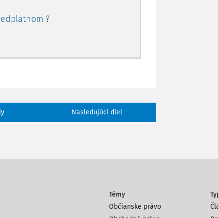
redplatnom
?
ly
Nasledujúci diel
Témy
Ty
Občianske právo
Čl