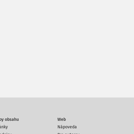
py obsahu
Web
ánky
Nápoveda