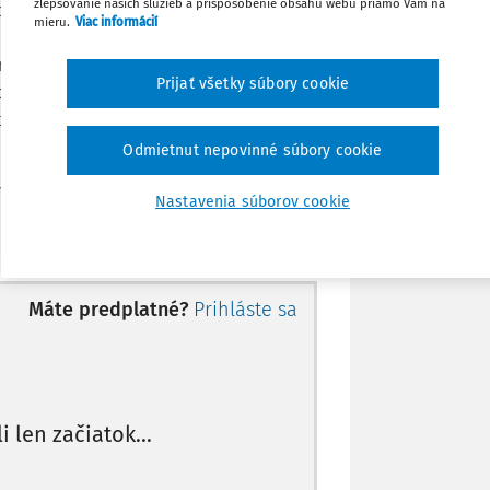
zlepšovanie našich služieb a prispôsobenie obsahu webu priamo Vám na
dňatia slobody za vraždu a znásilnenie. V
Zdieľať
mieru.
Viac informácií
sa proti nemu začalo ďalšie trestné
komunikačného systému a za očierňovanie
Stiahnuť
Prijať všetky súbory cookie
po mesiaci bol prepustený s povinnosťou
isto mal zákaz kontaktovať sa so svojou
Poznámka
Odmietnut nepovinné súbory cookie
bmedzenej schopnosti primerane sa
Nastavenia súborov cookie
Máte predplatné?
Prihláste sa
li len začiatok...