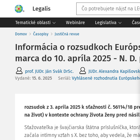
Legalis
Tematické oblasti
Webináre
Legislatíva
Čas
Domov
Časopisy
Justičná revue
Informácia o rozsudkoch Európs
marca do 10. apríla 2025 - N. D.
prof. JUDr. Ján Svák DrSc.
JUDr. Alexandra Kapišovs
Vydané
:
15. 6. 2025
Seriál:
Vyhlásené rozhodnutia Európskeh
rozsudok z 3. apríla 2025 k sťažnosti č. 56114/18 p
na život) v kontexte ochrany života ženy pred násil
Sťažovateľka je švajčiarska štátna príslušníčka, ktor
začala intímny vzťah s X. bez toho, aby vedela, že má