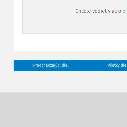
Chcete vedieť viac o
p
Predchádzajúci diel
Všetky die