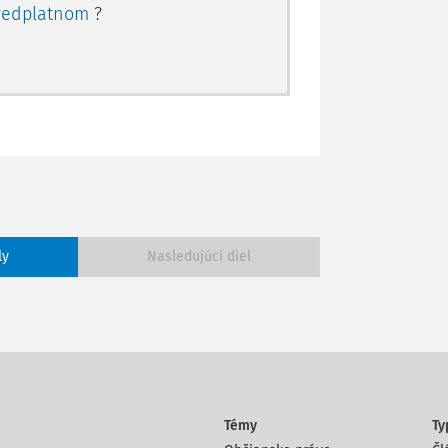
redplatnom
?
ly
Nasledujúci diel
Témy
Ty