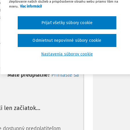
zlepšovanie našich služieb a prispôsobenie obsahu webu priamo Vám na
tníckeho personálu, zamestnanci tohto
Zdieľať
mieru.
Viac informácií
oti Covidu-19. V zmysle zákona v znení
zaočkovať, potom sa štátne orgány musia
Stiahnuť
Prijať všetky súbory cookie
tak, aby sa minimalizoval jeho kontakt s
Poznámka
Odmietnut nepovinné súbory cookie
služby v Inštitúte sociálneho poistenia
vo verejnej s
Nastavenia súborov cookie
Máte predplatné?
Prihláste sa
li len začiatok...
je dostupný predplatiteľom