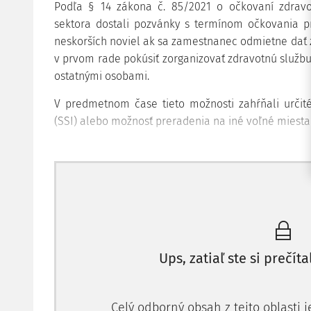
Podľa § 14 zákona č. 85/2021 o očkovaní zdravo
sektora dostali pozvánky s termínom očkovania pr
neskorších noviel ak sa zamestnanec odmietne dať 
v prvom rade pokúsiť zorganizovať zdravotnú službu 
ostatnými osobami.
V predmetnom čase tieto možnosti zahŕňali určité 
(SSI) alebo možnosť preradenia na iné voľné miesta 
Ups, zatiaľ ste si prečíta
Celý odborný obsah z tejto oblasti 