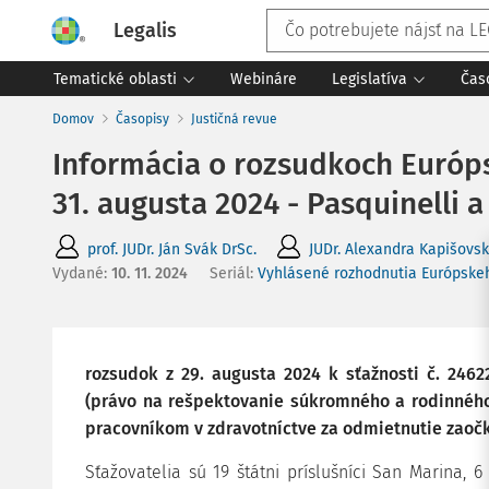
Legalis
Tematické oblasti
Webináre
Legislatíva
Čas
Domov
Časopisy
Justičná revue
Informácia o rozsudkoch Európs
31. augusta 2024 - Pasquinelli a
prof. JUDr. Ján Svák DrSc.
JUDr. Alexandra Kapišovs
Vydané
:
10. 11. 2024
Seriál:
Vyhlásené rozhodnutia Európske
rozsudok z 29. augusta 2024 k sťažnosti č. 246
(právo na rešpektovanie súkromného a rodinného 
pracovníkom v zdravotníctve za odmietnutie zaočk
Sťažovatelia sú 19 štátni príslušníci San Marina, 