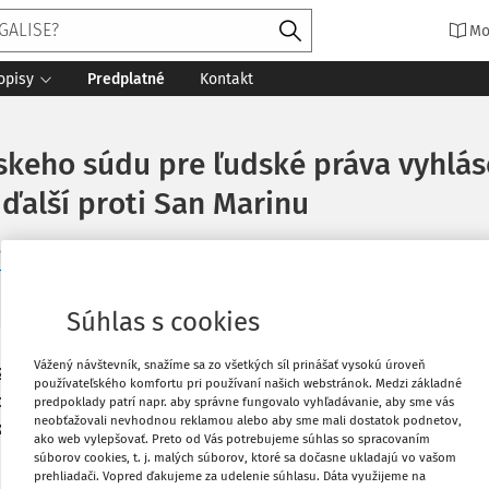
Mo
opisy
Predplatné
Kontakt
keho súdu pre ľudské práva vyhláse
 ďalší proti San Marinu
ká PhD.
ho súdu pre ľudské práva
5 minút čítania
Zdroj
:
Justičná revue 10
Súhlas s cookies
Vážený návštevník, snažíme sa zo všetkých síl prinášať vysokú úroveň
Vytlačiť
22/22 pre porušenie
článku 8 Dohovoru
používateľského komfortu pri používaní našich webstránok. Medzi základné
života) v kontexte opatrení uložených
predpoklady patrí napr. aby správne fungovalo vyhľadávanie, aby sme vás
neobťažovali nevhodnou reklamou alebo aby sme mali dostatok podnetov,
ovania sa proti Covidu-19
Obľúbené
ako web vylepšovať. Preto od Vás potrebujeme súhlas so spracovaním
súborov cookies, t. j. malých súborov, ktoré sa dočasne ukladajú vo vašom
6 talianski občania a 1 občan Moldavska.
prehliadači. Vopred ďakujeme za udelenie súhlasu. Dáta využijeme na